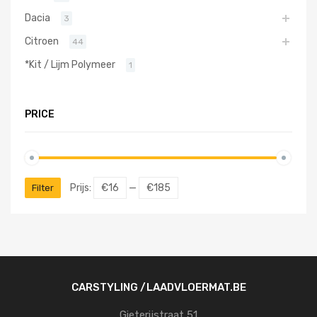
Dacia
3
Citroen
44
*Kit / Lijm Polymeer
1
PRICE
Prijs:
€16
—
€185
Filter
CARSTYLING /LAADVLOERMAT.BE
Gieterijstraat 51