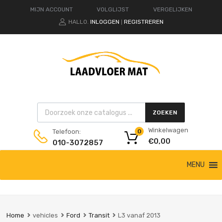
MIJN ACCOUNT
VOLGLIJST
VERGELIJKEN
HALLO.
INLOGGEN
REGISTREREN
|
Products search
ZOEKEN
Winkelwagen
Telefoon:
0
€
0,00
010-3072857
Ga
MENU
naar
de
inhoud
Home
vehicles
Ford
Transit
L3 vanaf 2013