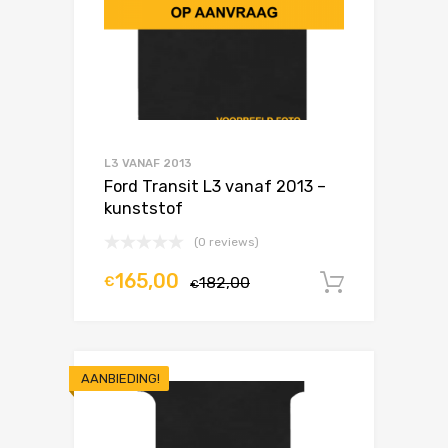
L3 VANAF 2013
Ford Transit L3 vanaf 2013 –
kunststof
(0 reviews)
165,00
€
182,00
In winke
€
AANBIEDING!