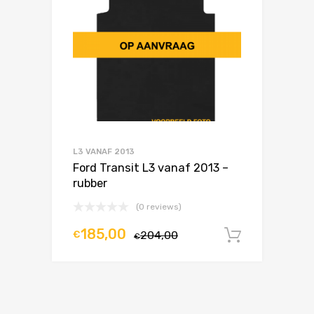
L3 VANAF 2013
Ford Transit L3 vanaf 2013 –
rubber
(0 reviews)
185,00
€
204,00
In winke
€