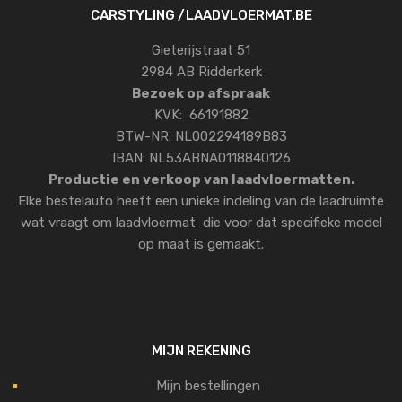
CARSTYLING /LAADVLOERMAT.BE
Gieterijstraat 51
2984 AB Ridderkerk
Bezoek op afspraak
KVK: 66191882
BTW-NR: NL002294189B83
IBAN: NL53ABNA0118840126
Productie en verkoop van laadvloermatten.
Elke bestelauto heeft een unieke indeling van de laadruimte
wat vraagt om laadvloermat die voor dat specifieke model
op maat is gemaakt.
MIJN REKENING
Mijn bestellingen