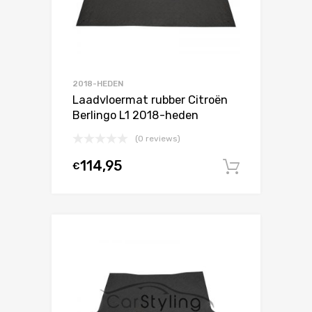
2018-HEDEN
Laadvloermat rubber Citroën
Berlingo L1 2018-heden
(0 reviews)
114,95
€
In winke