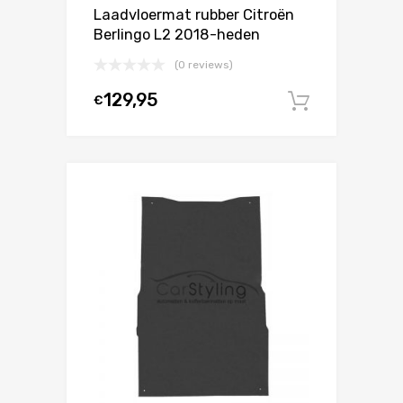
Laadvloermat rubber Citroën
Berlingo L2 2018-heden
(0 reviews)
129,95
€
In winke