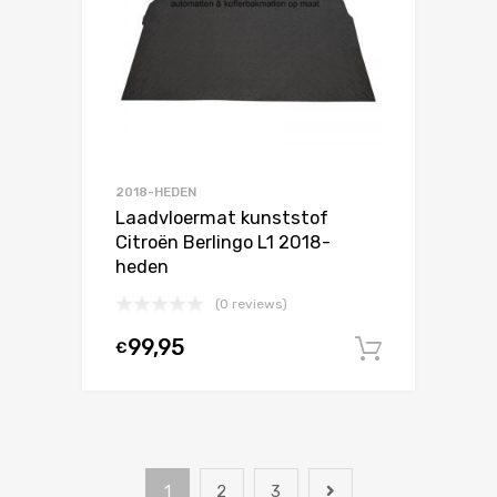
2018-HEDEN
Laadvloermat kunststof
Citroën Berlingo L1 2018-
heden
(0 reviews)
99,95
€
In winke
1
2
3