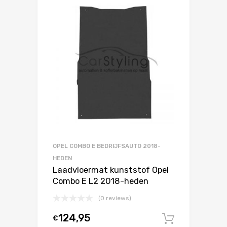
OPEL COMBO E BEDRIJFSAUTO 2018-
HEDEN
Laadvloermat kunststof Opel
Combo E L2 2018-heden
(0 reviews)
124,95
€
In winke