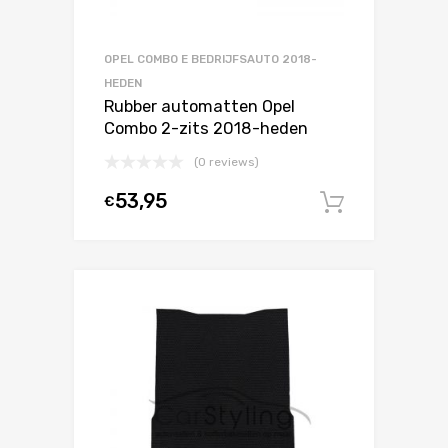
OPEL COMBO E BEDRIJFSAUTO 2018-
HEDEN
Rubber automatten Opel
Combo 2-zits 2018-heden
(0 reviews)
53,95
€
In winke