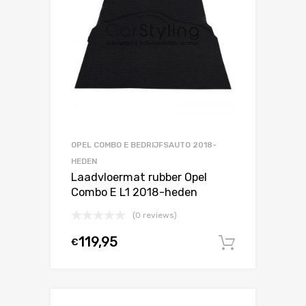
OPEL COMBO E BEDRIJFSAUTO 2018-
HEDEN
Laadvloermat rubber Opel
Combo E L1 2018-heden
(0 reviews)
119,95
€
In winke