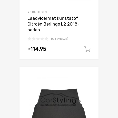
2018-HEDEN
Laadvloermat kunststof
Citroën Berlingo L2 2018-
heden
(0 reviews)
114,95
€
In winke