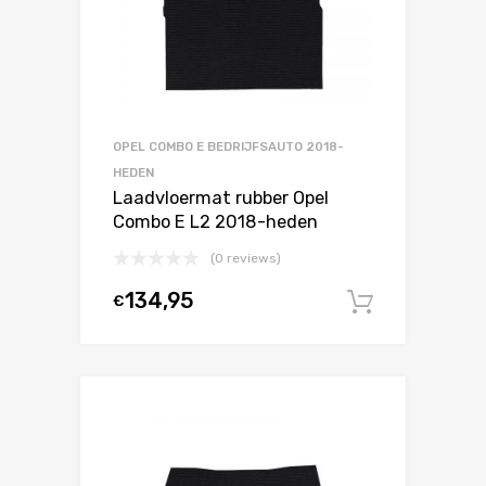
OPEL COMBO E BEDRIJFSAUTO 2018-
HEDEN
Laadvloermat rubber Opel
Combo E L2 2018-heden
(0 reviews)
134,95
€
In winke