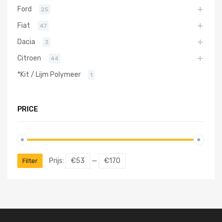
Ford
25
Fiat
47
Dacia
3
Citroen
44
*Kit / Lijm Polymeer
1
PRICE
Prijs:
€53
—
€170
Filter