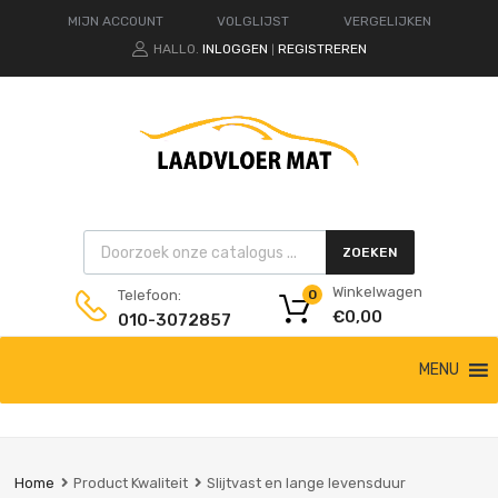
MIJN ACCOUNT
VOLGLIJST
VERGELIJKEN
HALLO.
INLOGGEN
REGISTREREN
|
Products search
ZOEKEN
Winkelwagen
Telefoon:
0
€
0,00
010-3072857
Ga
MENU
naar
de
inhoud
Home
Product Kwaliteit
Slijtvast en lange levensduur