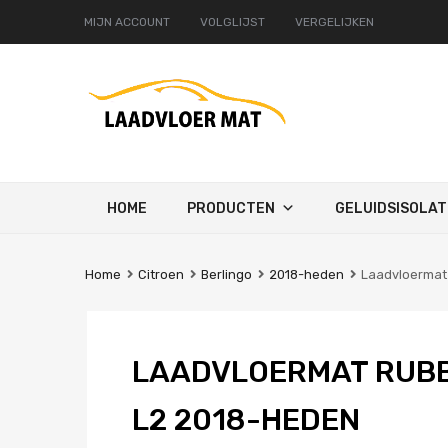
MIJN ACCOUNT
VOLGLIJST
VERGELIJKEN
Ga
HOME
PRODUCTEN
GELUIDSISOLAT
naar
de
inhoud
Home
Citroen
Berlingo
2018-heden
Laadvloermat 
LAADVLOERMAT RUBB
L2 2018-HEDEN