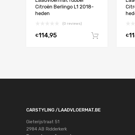
Laadvloermat rubber
Laa
Citroën Berlingo L1 2018-
Cit
heden
hed
(0 reviews)
114,95
11
€
€
In winkelw
CARSTYLING /LAADVLOERMAT.BE
Gieterijstraat 51
2984 AB Ridderkerk