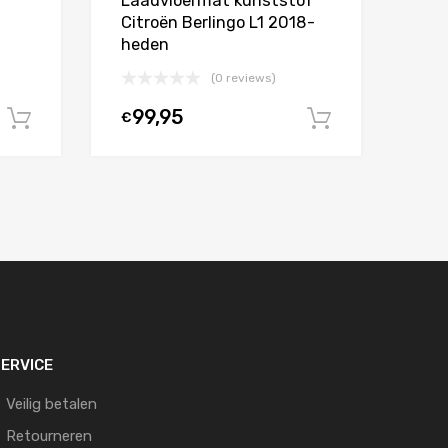
Laadvloermat kunststof
Citroën Berlingo L1 2018-
heden
(0 reviews)
99,95
€
In winkelwagen
In winkel
ERVICE
Veilig betalen
Retourneren