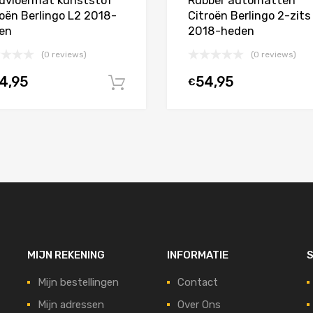
dvloermat kunststof
Rubber automatten
roën Berlingo L2 2018-
Citroën Berlingo 2-zits
en
2018-heden
(0 reviews)
(0 reviews)
4,95
54,95
€
agen
In winkelwagen
MIJN REKENING
INFORMATIE
S
Mijn bestellingen
Contact
Mijn adressen
Over Ons