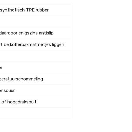
 synthetisch TPE rubber
aardoor enigszins antislip
t de kofferbakmat netjes liggen
er
peratuurschommeling
vensduur
 of hogedrukspuit