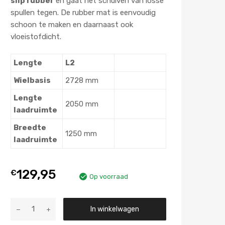
slip rubber
en gaat het schuiven van losse
spullen tegen. De rubber mat is eenvoudig
schoon te maken en daarnaast ook
vloeistofdicht.
Lengte
L2
Wielbasis
2728 mm
Lengte
2050 mm
laadruimte
Breedte
1250 mm
laadruimte
129,95
€
Op voorraad
Aantal
In winkelwagen