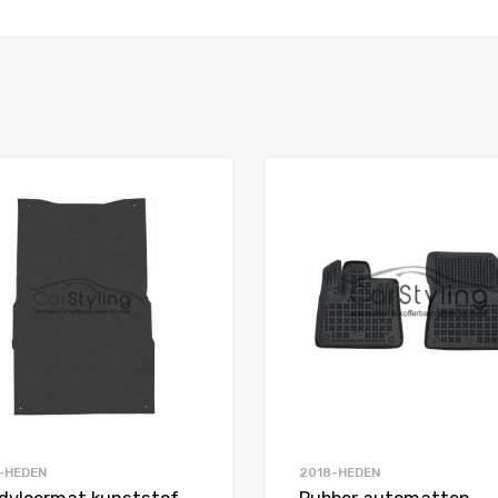
Favorieten
Toevoegen aan Favorieten
Product Vergelijken
-HEDEN
2018-HEDEN