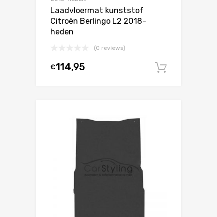
Laadvloermat kunststof
Citroën Berlingo L2 2018-
heden
(0 reviews)
114,95
€
In winke