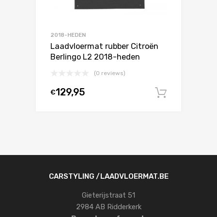
2018-HEDEN
Laadvloermat rubber Citroën
Berlingo L2 2018-heden
(0 reviews)
129,95
€
In winke
CARSTYLING /LAADVLOERMAT.BE
Gieterijstraat 51
2984 AB Ridderkerk