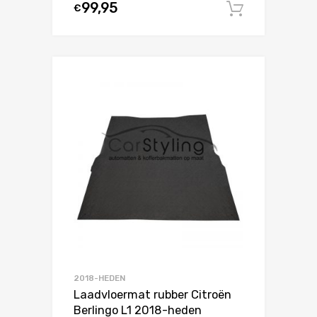
99,95
€
In winke
2018-HEDEN
Laadvloermat rubber Citroën
Berlingo L1 2018-heden