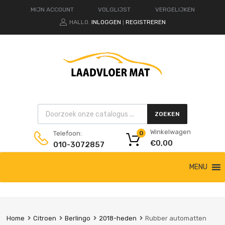
MIJN ACCOUNT
VOLGLIJST
VERGELIJKEN
HALLO.
INLOGGEN
REGISTREREN
|
Products search
ZOEKEN
Winkelwagen
Telefoon:
0
€
0,00
010-3072857
Ga
MENU
naar
de
inhoud
Home
Citroen
Berlingo
2018-heden
Rubber automatten