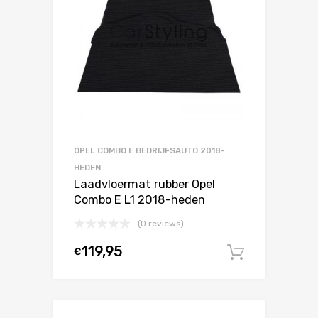
OPEL COMBO E BEDRIJFSAUTO 2018-
HEDEN
Laadvloermat rubber Opel
Combo E L1 2018-heden
(0 reviews)
119,95
€
In winke