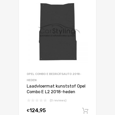
OPEL COMBO E BEDRIJFSAUTO 2018-
HEDEN
Laadvloermat kunststof Opel
Combo E L2 2018-heden
(0 reviews)
124,95
€
In winke