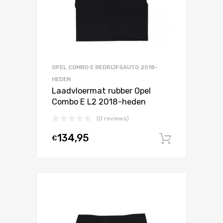
OPEL COMBO E BEDRIJFSAUTO 2018-
HEDEN
Laadvloermat rubber Opel
Combo E L2 2018-heden
(0 reviews)
134,95
€
In winke