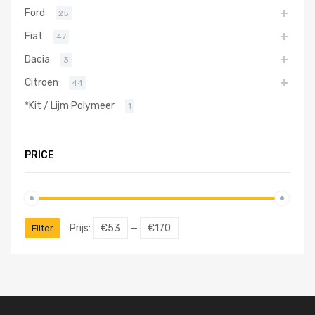
Ford
25
Fiat
47
Dacia
3
Citroen
44
*Kit / Lijm Polymeer
1
PRICE
Prijs:
€53
—
€170
Filter