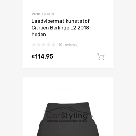
2018-HEDEN
Laadvloermat kunststof
Citroën Berlingo L2 2018-
heden
(0 reviews)
114,95
€
In winke