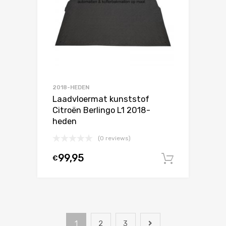
2018-HEDEN
Laadvloermat kunststof
Citroën Berlingo L1 2018-
heden
(0 reviews)
99,95
€
In winke
1
2
3