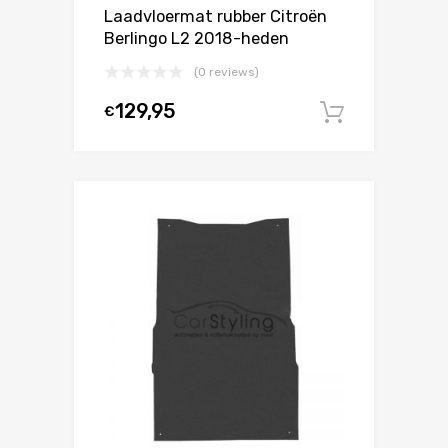
Laadvloermat rubber Citroën
Berlingo L2 2018-heden
(0 reviews)
129,95
€
In winke