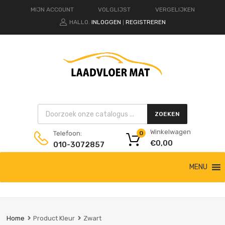
MIJN ACCOUNT
VOLGLIJST
VERGELIJKEN
HALLO.
INLOGGEN
REGISTREREN
|
Products search
ZOEKEN
Winkelwagen
Telefoon:
0
€
0,00
010-3072857
Ga
MENU
naar
de
inhoud
Home
Product Kleur
Zwart