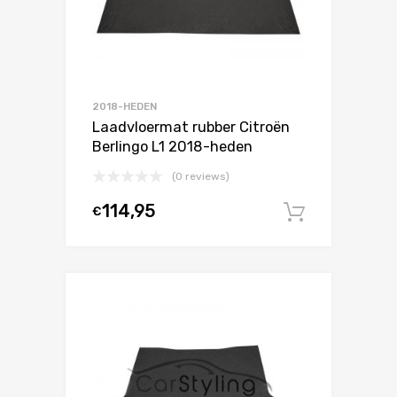
2018-HEDEN
Laadvloermat rubber Citroën
Berlingo L1 2018-heden
(0 reviews)
114,95
€
In winke