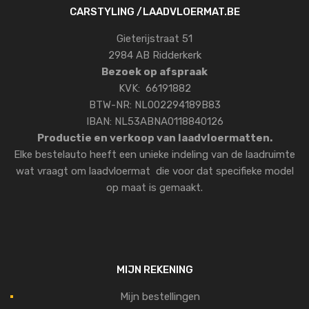
CARSTYLING /LAADVLOERMAT.BE
Gieterijstraat 51
2984 AB Ridderkerk
Bezoek op afspraak
KVK: 66191882
BTW-NR: NL002294189B83
IBAN: NL53ABNA0118840126
Productie en verkoop van laadvloermatten.
Elke bestelauto heeft een unieke indeling van de laadruimte
wat vraagt om laadvloermat die voor dat specifieke model
op maat is gemaakt.
MIJN REKENING
Mijn bestellingen