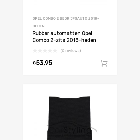
OPEL COMBO E BEDRIJFSAUTO 2018-
HEDEN
Rubber automatten Opel
Combo 2-zits 2018-heden
(0 reviews)
53,95
€
In winke