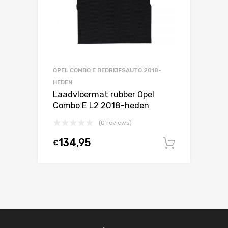
OPEL COMBO E BEDRIJFSAUTO 2018-
HEDEN
Laadvloermat rubber Opel
Combo E L2 2018-heden
(0 reviews)
134,95
€
In winke