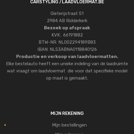
CARSTYLING /LAADVLOERMAT.BE
Gieterijstraat 51
2984 AB Ridderkerk
Bezoek op afspraak
KVK: 66191882
BTW-NR: NL002294189B83
IBAN: NL53ABNA0118840126
Productie en verkoop van laadvloermatten.
Elke bestelauto heeft een unieke indeling van de laadruimte
wat vraagt om laadvloermat die voor dat specifieke model
op maat is gemaakt.
MIJN REKENING
Mijn bestellingen