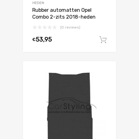
HEDEN
Rubber automatten Opel
Combo 2-zits 2018-heden
(0 reviews)
53,95
€
In winke