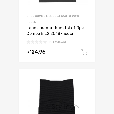
OPEL COMBO E BEDRIJFSAUTO 2018-
HEDEN
Laadvloermat kunststof Opel
Combo E L2 2018-heden
(0 reviews)
124,95
€
In winke