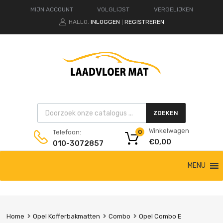
MIJN ACCOUNT
VOLGLIJST
VERGELIJKEN
HALLO.
INLOGGEN
REGISTREREN
|
Products search
ZOEKEN
Winkelwagen
Telefoon:
0
€
0,00
010-3072857
Ga
MENU
naar
de
inhoud
Home
Opel Kofferbakmatten
Combo
Opel Combo E