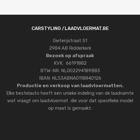
CARSTYLING /LAADVLOERMAT.BE
Gieterijstraat 51
2984 AB Ridderkerk
Bezoek op afspraak
KVK: 66191882
BTW-NR: NL002294189B83
IBAN: NL53ABNA0118840126
Productie en verkoop van laadvloermatten.
Elke bestelauto heeft een unieke indeling van de laadruimte
wat vraagt om laadvloermat die voor dat specifieke model
op maat is gemaakt.