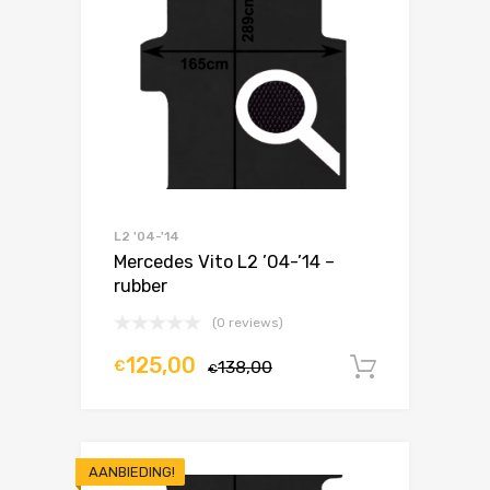
L2 '04-'14
Mercedes Vito L2 ’04-’14 –
rubber
(0 reviews)
125,00
€
138,00
In winke
€
AANBIEDING!