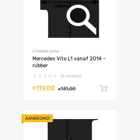
L1 VANAF 2014
Mercedes Vito L1 vanaf 2014 –
rubber
(0 reviews)
119,00
€
131,00
In winke
€
AANBIEDING!