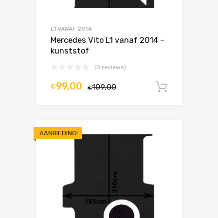
L1 VANAF 2014
Mercedes Vito L1 vanaf 2014 –
kunststof
(0 reviews)
99,00
€
109,00
In winke
€
AANBIEDING!