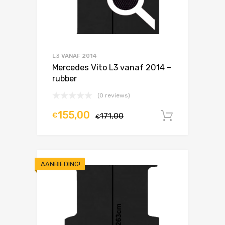
L3 VANAF 2014
Mercedes Vito L3 vanaf 2014 –
rubber
(0 reviews)
155,00
€
171,00
In winke
€
AANBIEDING!