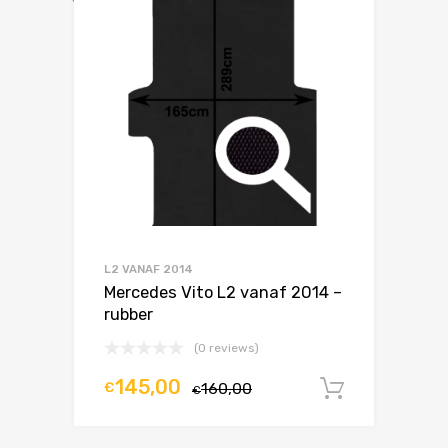
L2 VANAF 2014
Mercedes Vito L2 vanaf 2014 –
rubber
(0 reviews)
145,00
€
160,00
In winke
€