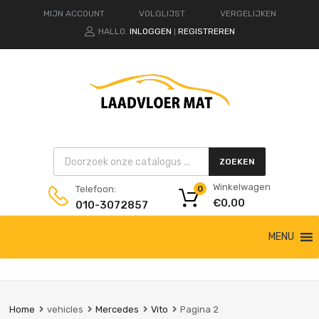
MIJN ACCOUNT
VOLGLIJST
VERGELIJKEN
HALLO.
INLOGGEN
REGISTREREN
|
Products search
ZOEKEN
Winkelwagen
Telefoon:
0
€
0,00
010-3072857
Ga
MENU
naar
de
inhoud
Home
vehicles
Mercedes
Vito
Pagina 2