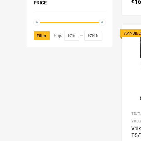
1
€
PRICE
AANBIED
Prijs:
€16
—
€145
Filter
T5/T
200
Vol
T5/