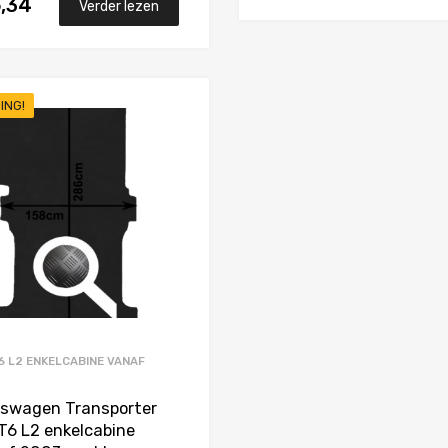
6,34
Verder lezen
ING!
Toevoegen aan Favorieten
Product Vergelijken
6 L2 ENKELCABINE VANAF
3
kswagen Transporter
T6 L2 enkelcabine