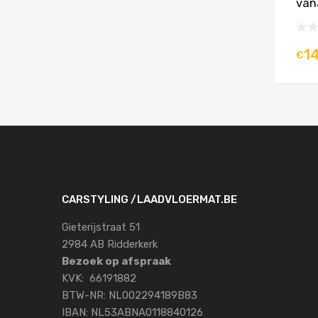
van
1
€
CARSTYLING /LAADVLOERMAT.BE
Gieterijstraat 51
2984 AB Ridderkerk
Bezoek op afspraak
KVK: 66191882
BTW-NR: NL002294189B83
IBAN: NL53ABNA0118840126