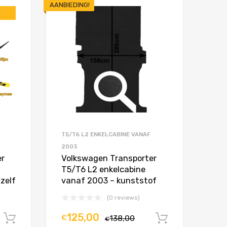
AANBIEDING!
Toevoegen aan Favorieten
Toevoegen aan 
Product Vergelijken
Product Vergelijken
T5/T6 L2 ENKELCABINE VANAF
2003
er
Volkswagen Transporter
T5/T6 L2 enkelcabine
zelf
vanaf 2003 – kunststof
(0 reviews)
125,00
€
138,00
In winkelwagen
In winkel
€