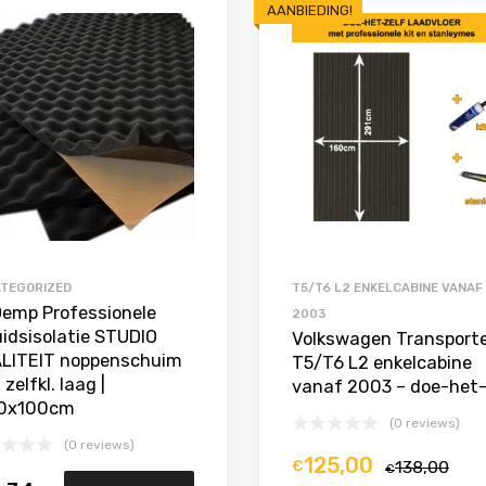
AANBIEDING!
Toevoegen aan Favorieten
Product Vergelijken
TEGORIZED
T5/T6 L2 ENKELCABINE VANAF
Demp Professionele
2003
uidsisolatie STUDIO
Volkswagen Transport
LITEIT noppenschuim
T5/T6 L2 enkelcabine
zelfkl. laag |
vanaf 2003 – doe-het-
0x100cm
(0 reviews)
(0 reviews)
125,00
€
138,00
€