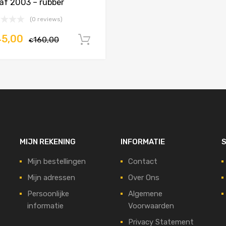
af 2003 – rubber
(0 reviews)
45,00
160,00
In winkelwagen
€
MIJN REKENING
INFORMATIE
S
Mijn bestellingen
Contact
Mijn adressen
Over Ons
Persoonlijke
Algemene
informatie
Voorwaarden
Privacy Statement