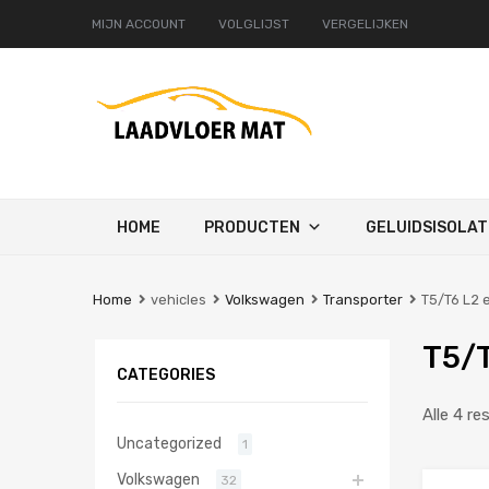
MIJN ACCOUNT
VOLGLIJST
VERGELIJKEN
Ga
HOME
PRODUCTEN
GELUIDSISOLAT
naar
de
inhoud
Home
vehicles
Volkswagen
Transporter
T5/T6 L2 
T5/T
CATEGORIES
Alle 4 re
Uncategorized
1
Volkswagen
32