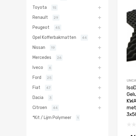
Toyota
15
Renault
29
Peugeot
45
Opel Kofferbakmatten
44
Nissan
19
Mercedes
26
Iveco
6
Ford
25
UNCA
Iso
Fiat
47
Gel
Dacia
3
KWA
met 
Citroen
44
3x5
*Kit / Lijm Polymeer
1