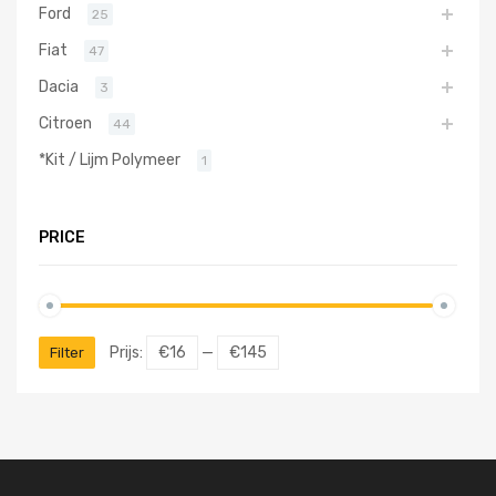
Ford
25
Fiat
47
Dacia
3
Citroen
44
*Kit / Lijm Polymeer
1
PRICE
Prijs:
€16
—
€145
Filter