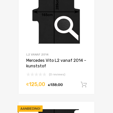
L2 VANAF 2014
Mercedes Vito L2 vanaf 2014 –
kunststof
(0 reviews)
125,00
€
138,00
In winke
€
AANBIEDING!