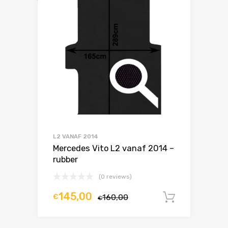
L2 VANAF 2014
Mercedes Vito L2 vanaf 2014 –
rubber
(0 reviews)
145,00
€
160,00
In winke
€