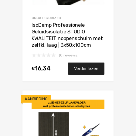
UNCATEGORIZED
IsoDemp Professionele
Geluidsisolatie STUDIO
KWALITEIT noppenschuim met
zelfkl. laag | 3x50x100cm
(0 reviews)
16,34
€
Verder lezen
AANBIEDING!