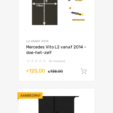
L2 VANAF 2014
Mercedes Vito L2 vanaf 2014 –
doe-het-zelf
(0 reviews)
125,00
€
138,00
In winke
€
AANBIEDING!