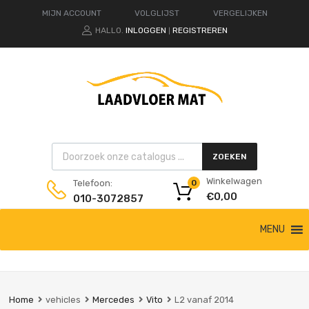
MIJN ACCOUNT
VOLGLIJST
VERGELIJKEN
HALLO.
INLOGGEN
REGISTREREN
|
Products search
ZOEKEN
Winkelwagen
Telefoon:
0
€
0,00
010-3072857
Ga
MENU
naar
de
inhoud
Home
vehicles
Mercedes
Vito
L2 vanaf 2014