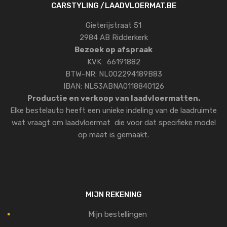
CARSTYLING /LAADVLOERMAT.BE
Gieterijstraat 51
2984 AB Ridderkerk
Bezoek op afspraak
KVK: 66191882
BTW-NR: NL002294189B83
IBAN: NL53ABNA0118840126
Productie en verkoop van laadvloermatten.
Elke bestelauto heeft een unieke indeling van de laadruimte
wat vraagt om laadvloermat die voor dat specifieke model
op maat is gemaakt.
MIJN REKENING
Mijn bestellingen