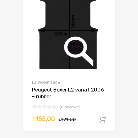
L2 VANAF 2006
Peugeot Boxer L2 vanaf 2006
– rubber
(0 reviews)
155,00
€
171,00
In winke
€