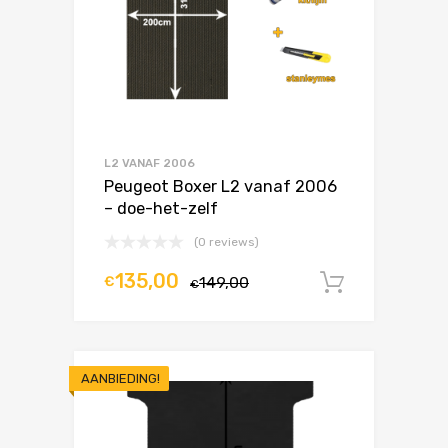
L2 VANAF 2006
Peugeot Boxer L2 vanaf 2006
– doe-het-zelf
(0 reviews)
135,00
€
149,00
In winke
€
AANBIEDING!