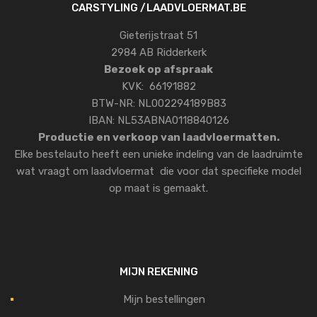
CARSTYLING /LAADVLOERMAT.BE
Gieterijstraat 51
2984 AB Ridderkerk
Bezoek op afspraak
KVK: 66191882
BTW-NR: NL002294189B83
IBAN: NL53ABNA0118840126
Productie en verkoop van laadvloermatten.
Elke bestelauto heeft een unieke indeling van de laadruimte
wat vraagt om laadvloermat die voor dat specifieke model
op maat is gemaakt.
MIJN REKENING
Mijn bestellingen