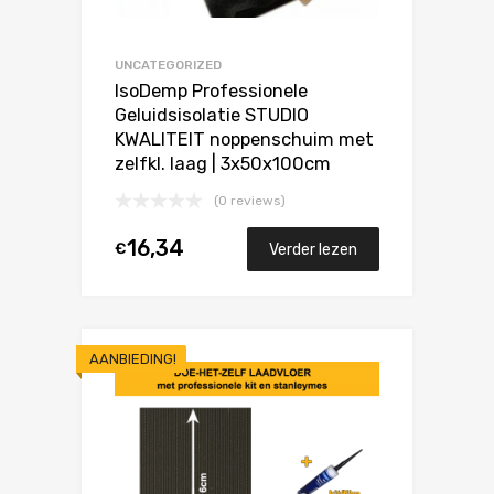
UNCATEGORIZED
IsoDemp Professionele
Geluidsisolatie STUDIO
KWALITEIT noppenschuim met
zelfkl. laag | 3x50x100cm
(0 reviews)
16,34
€
Verder lezen
AANBIEDING!