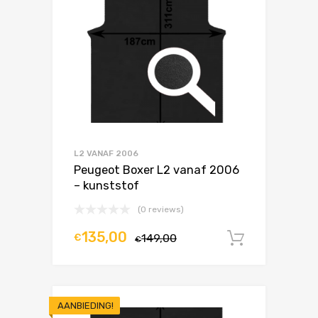
L2 VANAF 2006
Peugeot Boxer L2 vanaf 2006
– kunststof
(0 reviews)
135,00
€
149,00
In winke
€
AANBIEDING!