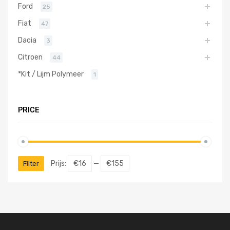
Ford
25
Fiat
47
Dacia
3
Citroen
44
*Kit / Lijm Polymeer
1
PRICE
Prijs:
€16
—
€155
Filter