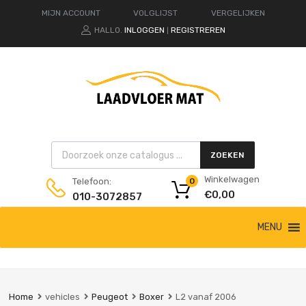
MIJN ACCOUNT
VOLGLIJST
VERGELIJKEN
HALLO.
INLOGGEN
REGISTREREN
|
Products search
ZOEKEN
Winkelwagen
Telefoon:
0
€
0,00
010-3072857
Ga
MENU
naar
de
inhoud
Home
vehicles
Peugeot
Boxer
L2 vanaf 2006