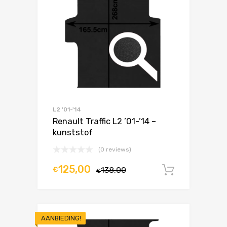
L2 '01-'14
Renault Traffic L2 ’01-’14 –
kunststof
(0 reviews)
125,00
€
138,00
In winke
€
AANBIEDING!