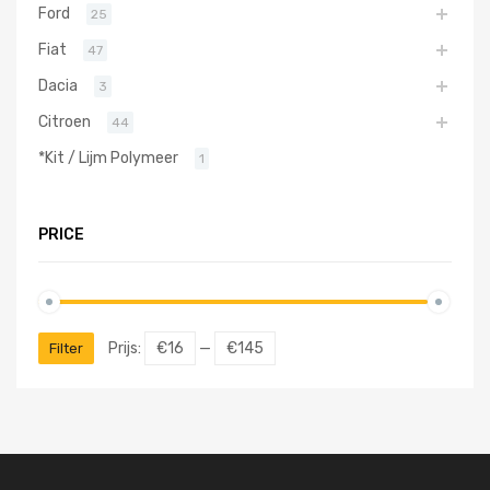
Ford
25
Fiat
47
Dacia
3
Citroen
44
*Kit / Lijm Polymeer
1
PRICE
Prijs:
€16
—
€145
Filter