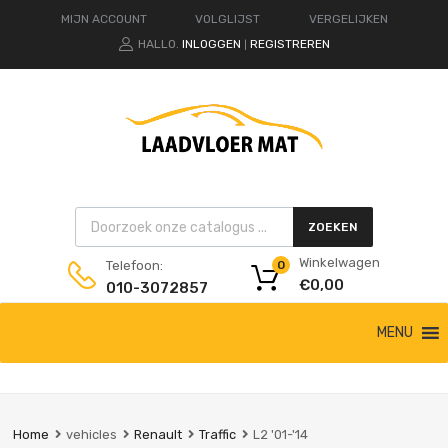
MIJN ACCOUNT
VOLGLIJST
VERGELIJKEN
HALLO.
INLOGGEN
REGISTREREN
|
Products search
ZOEKEN
Winkelwagen
Telefoon:
0
€
0,00
010-3072857
Ga
MENU
naar
de
inhoud
Home
vehicles
Renault
Traffic
L2 '01-'14