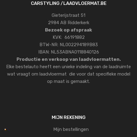
CARSTYLING /LAADVLOERMAT.BE
Gieterijstraat 51
2984 AB Ridderkerk
Bezoek op afspraak
KVK: 66191882
BTW-NR: NL002294189B83
IBAN: NL53ABNA0118840126
Productie en verkoop van laadvloermatten.
Elke bestelauto heeft een unieke indeling van de laadruimte
wat vraagt om laadvloermat die voor dat specifieke model
op maat is gemaakt.
MIJN REKENING
Mijn bestellingen