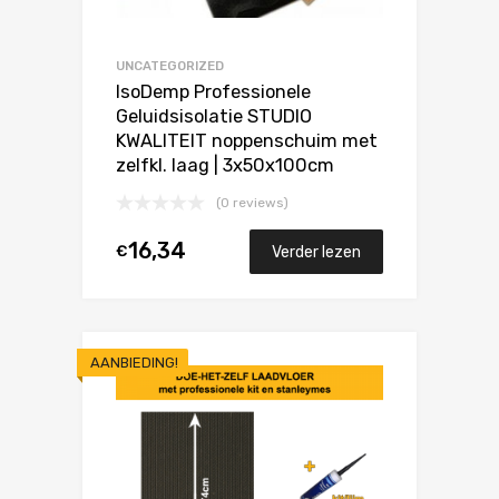
UNCATEGORIZED
IsoDemp Professionele
Geluidsisolatie STUDIO
KWALITEIT noppenschuim met
zelfkl. laag | 3x50x100cm
(0 reviews)
16,34
€
Verder lezen
AANBIEDING!