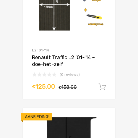
L2 '01-'14
Renault Traffic L2 ’01-’14 –
doe-het-zelf
(0 reviews)
125,00
€
138,00
In winke
€
AANBIEDING!