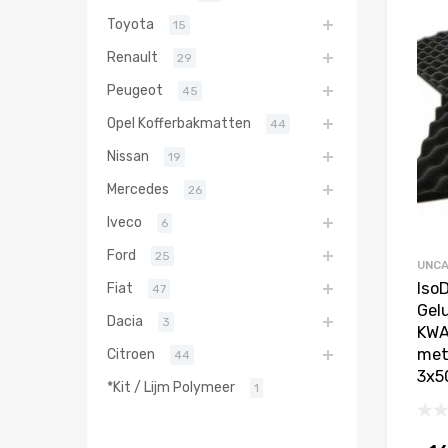
Toyota
15
Renault
29
Peugeot
45
Opel Kofferbakmatten
44
Nissan
19
Mercedes
26
Iveco
6
Ford
25
UNCA
Iso
Fiat
47
Gel
Dacia
3
KWA
met 
Citroen
44
3x5
*Kit / Lijm Polymeer
1