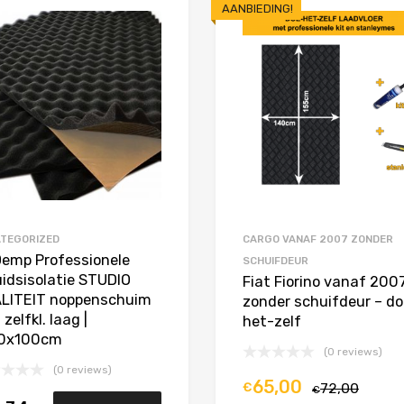
AANBIEDING!
Toevoegen aan Favorieten
Product Vergelijken
TEGORIZED
CARGO VANAF 2007 ZONDER
Demp Professionele
SCHUIFDEUR
uidsisolatie STUDIO
Fiat Fiorino vanaf 200
LITEIT noppenschuim
zonder schuifdeur – do
zelfkl. laag |
het-zelf
0x100cm
(0 reviews)
(0 reviews)
65,00
€
72,00
€