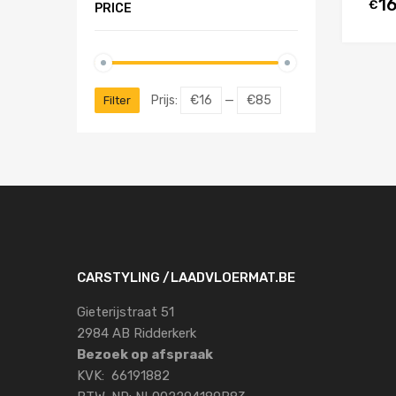
1
€
PRICE
Prijs:
€16
—
€85
Filter
CARSTYLING /LAADVLOERMAT.BE
Gieterijstraat 51
2984 AB Ridderkerk
Bezoek op afspraak
KVK: 66191882