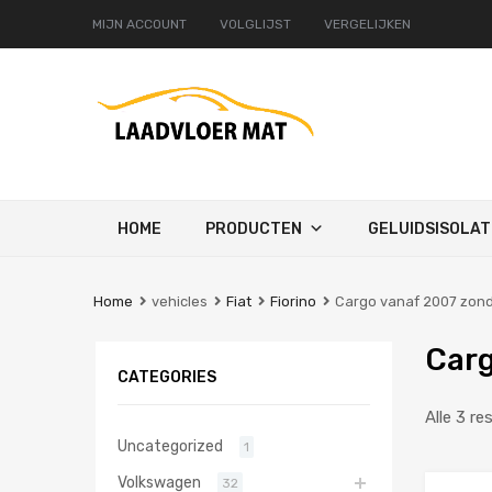
MIJN ACCOUNT
VOLGLIJST
VERGELIJKEN
Ga
HOME
PRODUCTEN
GELUIDSISOLAT
naar
de
inhoud
Home
vehicles
Fiat
Fiorino
Cargo vanaf 2007 zond
Carg
CATEGORIES
Alle 3 re
Uncategorized
1
Volkswagen
32