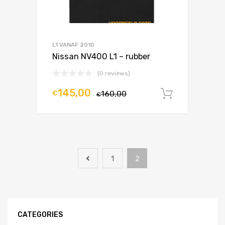
L1 VANAF 2010
Nissan NV400 L1 – rubber
(0 reviews)
145,00
€
160,00
In winke
€
1
2
CATEGORIES