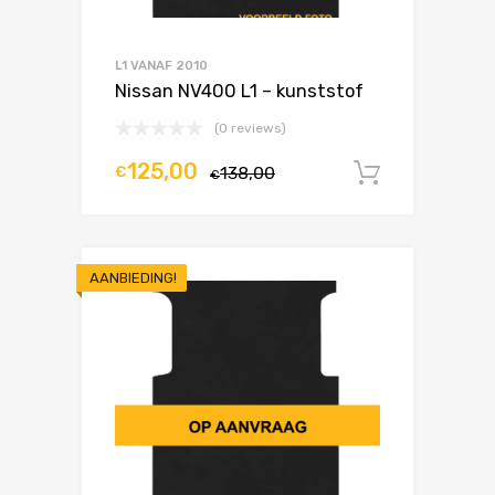
L1 VANAF 2010
Nissan NV400 L1 – kunststof
(0 reviews)
125,00
€
138,00
In winke
€
AANBIEDING!