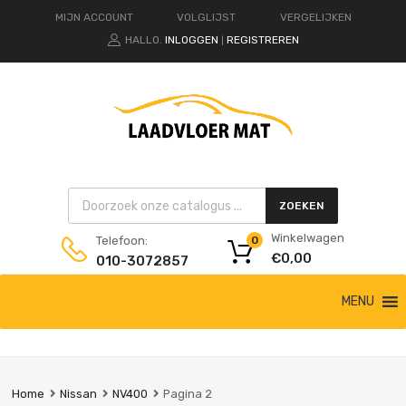
MIJN ACCOUNT
VOLGLIJST
VERGELIJKEN
HALLO.
INLOGGEN
REGISTREREN
|
Products search
ZOEKEN
Winkelwagen
Telefoon:
0
€
0,00
010-3072857
Ga
MENU
naar
de
inhoud
Home
Nissan
NV400
Pagina 2