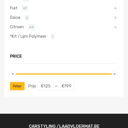
Fiat
47
Dacia
3
Citroen
44
*Kit / Lijm Polymeer
1
PRICE
Prijs:
€125
—
€199
Filter
CARSTYLING /LAADVLOERMAT.BE