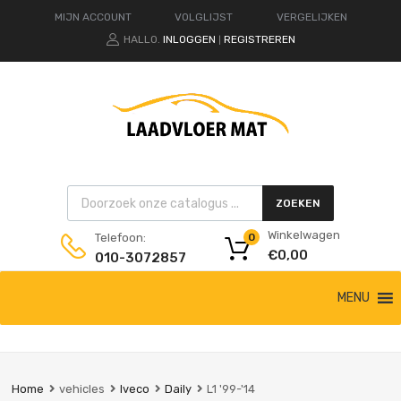
MIJN ACCOUNT
VOLGLIJST
VERGELIJKEN
HALLO.
INLOGGEN
REGISTREREN
|
Products search
ZOEKEN
Winkelwagen
Telefoon:
0
€
0,00
010-3072857
Ga
MENU
naar
de
inhoud
Home
vehicles
Iveco
Daily
L1 '99-'14