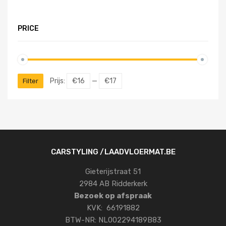
PRICE
Prijs:
€16
—
€17
Filter
CARSTYLING /LAADVLOERMAT.BE
Gieterijstraat 51
2984 AB Ridderkerk
Bezoek op afspraak
KVK: 66191882
BTW-NR: NL002294189B83