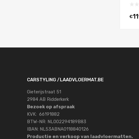
11
€
CARSTYLING /LAADVLOERMAT.BE
Gieterijstraat 51
2984 AB Ridderkerk
Bezoek op afspraak
KVK: 66191882
BTW-NR: NL002294189B83
IBAN: NL53ABNA0118840126
Productie en verkoop van laadvloermatten.