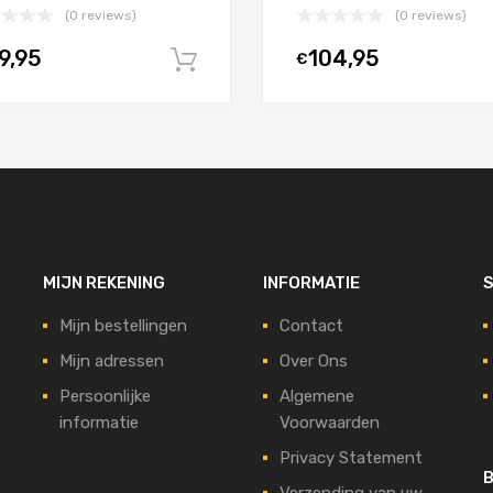
(0 reviews)
(0 reviews)
9,95
104,95
€
In winkelwagen
MIJN REKENING
INFORMATIE
S
Mijn bestellingen
Contact
Mijn adressen
Over Ons
Persoonlijke
Algemene
informatie
Voorwaarden
Privacy Statement
B
Verzending van uw