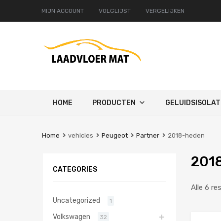
MIJN ACCOUNT
VOLGLIJST
VERGELIJKEN
Ga
HOME
PRODUCTEN
GELUIDSISOLAT
naar
de
inhoud
Home
vehicles
Peugeot
Partner
2018-heden
201
CATEGORIES
Alle 6 re
Uncategorized
1
Volkswagen
32