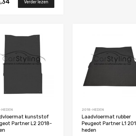
6,34
Verder lezen
Toevoegen aan Favorieten
Product Vergelijken
-HEDEN
2018-HEDEN
dvloermat kunststof
Laadvloermat rubber
geot Partner L2 2018-
Peugeot Partner L1 20
en
heden