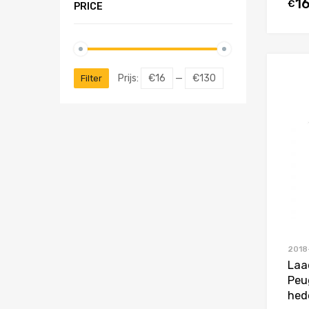
1
€
PRICE
Prijs:
€16
—
€130
Filter
2018
Laa
Peu
hed