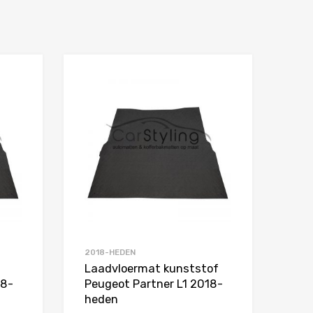
Toevoegen aan Favorieten
Toevoegen aan 
Product Vergelijken
Product Vergelijken
2018-HEDEN
Laadvloermat kunststof
18-
Peugeot Partner L1 2018-
heden