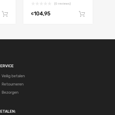
(0 reviews)
104,95
€
In winkelwagen
In winkel
ERVICE
Veilig betalen
Retourneren
Bezorgen
ETALEN: