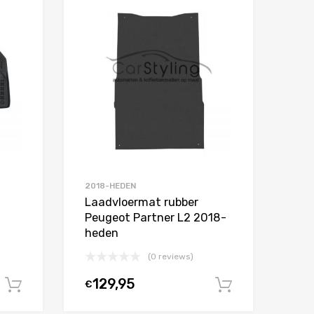
Toevoegen aan Favorieten
Toevoegen aan 
Product Vergelijken
Product Vergelijken
2018-HEDEN
Laadvloermat rubber
s
Peugeot Partner L2 2018-
heden
(0 reviews)
129,95
€
In winkelwagen
In winkel