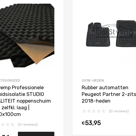
Toevoegen aan Favorieten
Product Vergelijken
TEGORIZED
2018-HEDEN
Demp Professionele
Rubber automatten
uidsisolatie STUDIO
Peugeot Partner 2-zit
LITEIT noppenschuim
2018-heden
zelfkl. laag |
(0 reviews)
0x100cm
53,95
€
(0 reviews)