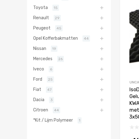
Toyota
15
Renault
29
Peugeot
45
Opel Kofferbakmatten
44
Nissan
19
Mercedes
26
Iveco
6
Ford
25
UNCA
Iso
Fiat
47
Gel
Dacia
3
KWA
met 
Citroen
44
3x5
*Kit / Lijm Polymeer
1