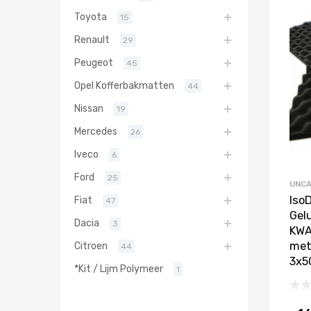
Toyota
15
Renault
29
Peugeot
45
Opel Kofferbakmatten
44
Nissan
19
Mercedes
26
Iveco
6
Ford
25
UNCA
Iso
Fiat
47
Gel
Dacia
3
KWA
met 
Citroen
44
3x5
*Kit / Lijm Polymeer
1