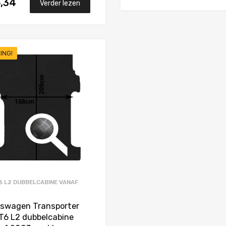
6,34
Verder lezen
ING!
Toevoegen aan Favorieten
Product Vergelijken
6 L2 DUBBELCABINE VANAF
3
kswagen Transporter
T6 L2 dubbelcabine