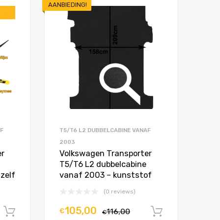
AANBIEDING!
Toevoegen aan Favorieten
Toevoegen aan 
Product Vergelijken
Product Vergelijken
AF
T5/T6 L2 DUBBELCABINE VANAF
2003
er
Volkswagen Transporter
T5/T6 L2 dubbelcabine
zelf
vanaf 2003 – kunststof
(0 reviews)
105,00
€
116,00
In winkelwagen
In winkel
€