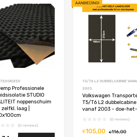
AANBIEDING!
Toevoegen aan Favorieten
Product Vergelijken
TEGORIZED
T5/T6 L2 DUBBELCABINE VAN
Demp Professionele
2003
uidsisolatie STUDIO
Volkswagen Transport
LITEIT noppenschuim
T5/T6 L2 dubbelcabine
zelfkl. laag |
vanaf 2003 – doe-het-
0x100cm
(0 reviews)
(0 reviews)
105,00
€
116,00
€