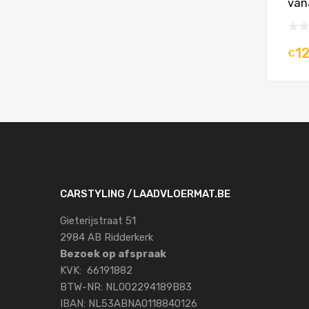
van
1
€
CARSTYLING /LAADVLOERMAT.BE
Gieterijstraat 51
2984 AB Ridderkerk
Bezoek op afspraak
KVK: 66191882
BTW-NR: NL002294189B83
IBAN: NL53ABNA0118840126