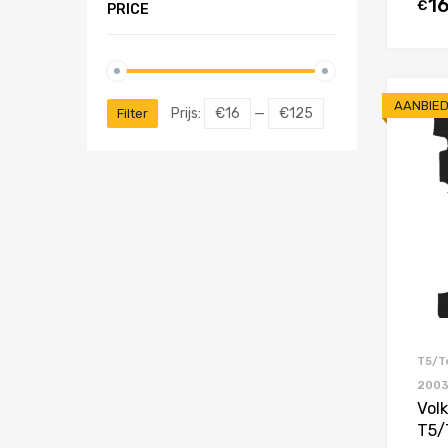
1
€
PRICE
AANBIED
Prijs:
€16
—
€125
Filter
T5/T
200
Vol
T5/