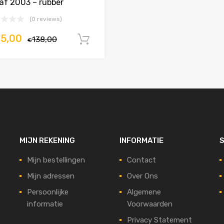
af 2003 – rubber
(0 reviews)
25,00
138,00
In winkelwagen
€
MIJN REKENING
INFORMATIE
S
Mijn bestellingen
Contact
Mijn adressen
Over Ons
Persoonlijke
Algemene
informatie
Voorwaarden
Privacy Statement