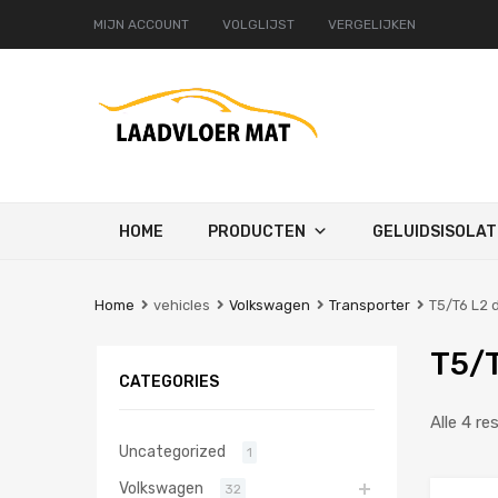
MIJN ACCOUNT
VOLGLIJST
VERGELIJKEN
Ga
HOME
PRODUCTEN
GELUIDSISOLAT
naar
de
inhoud
Home
vehicles
Volkswagen
Transporter
T5/T6 L2 
T5/T
CATEGORIES
Alle 4 re
Uncategorized
1
Volkswagen
32