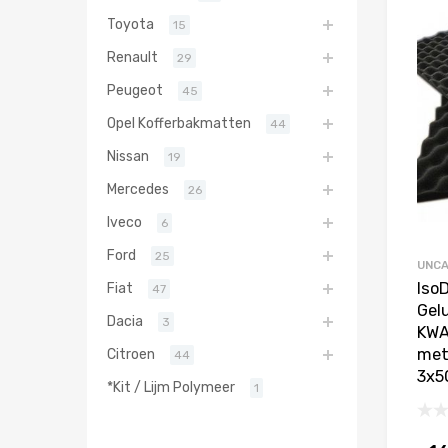
Toyota
15
Renault
29
Peugeot
45
Opel Kofferbakmatten
44
Nissan
19
Mercedes
26
Iveco
6
Ford
25
UNCA
Iso
Fiat
47
Gel
Dacia
3
KWA
met 
Citroen
44
3x5
*Kit / Lijm Polymeer
1