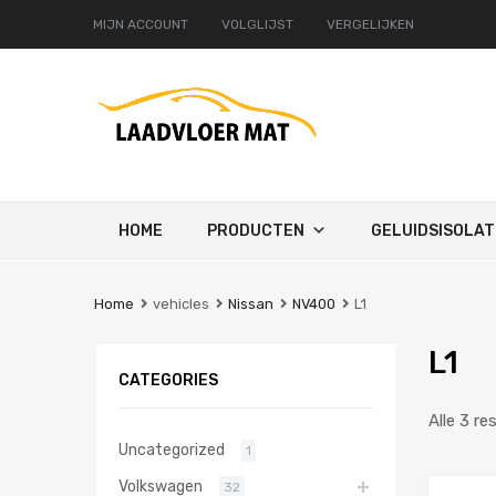
MIJN ACCOUNT
VOLGLIJST
VERGELIJKEN
Ga
HOME
PRODUCTEN
GELUIDSISOLAT
naar
de
inhoud
Home
vehicles
Nissan
NV400
L1
L1
CATEGORIES
Alle 3 re
Uncategorized
1
Volkswagen
32