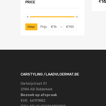
1
€
PRICE
Prijs:
€16
—
€145
Filter
CARSTYLING /LAADVLOERMAT.BE
Gieterijstraat 51
2984 AB Ridderkerk
Bezoek op afspraak
KVK: 66191882