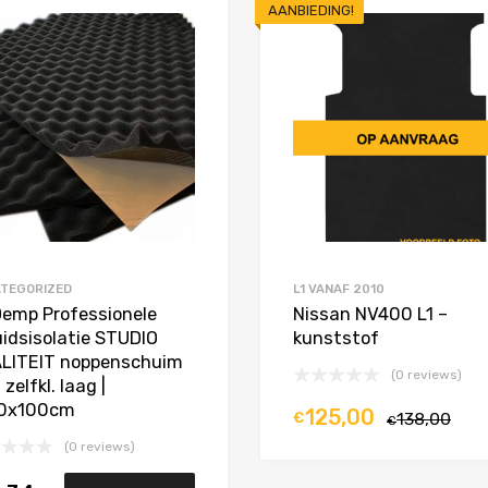
AANBIEDING!
Toevoegen aan Favorieten
Product Vergelijken
TEGORIZED
L1 VANAF 2010
Demp Professionele
Nissan NV400 L1 –
uidsisolatie STUDIO
kunststof
LITEIT noppenschuim
(0 reviews)
zelfkl. laag |
0x100cm
125,00
€
138,00
€
(0 reviews)