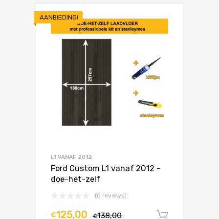
AANBIEDING!
L1 VANAF 2012
Ford Custom L1 vanaf 2012 –
doe-het-zelf
(0 reviews)
125,00
€
138,00
In winke
€