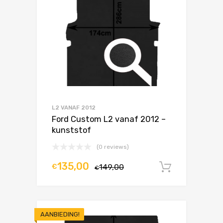
L2 VANAF 2012
Ford Custom L2 vanaf 2012 –
kunststof
(0 reviews)
135,00
€
149,00
In winke
€
AANBIEDING!