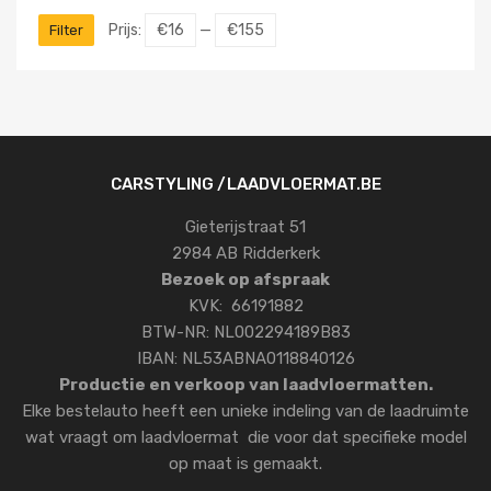
Prijs:
€16
—
€155
Filter
CARSTYLING /LAADVLOERMAT.BE
Gieterijstraat 51
2984 AB Ridderkerk
Bezoek op afspraak
KVK: 66191882
BTW-NR: NL002294189B83
IBAN: NL53ABNA0118840126
Productie en verkoop van laadvloermatten.
Elke bestelauto heeft een unieke indeling van de laadruimte
wat vraagt om laadvloermat die voor dat specifieke model
op maat is gemaakt.