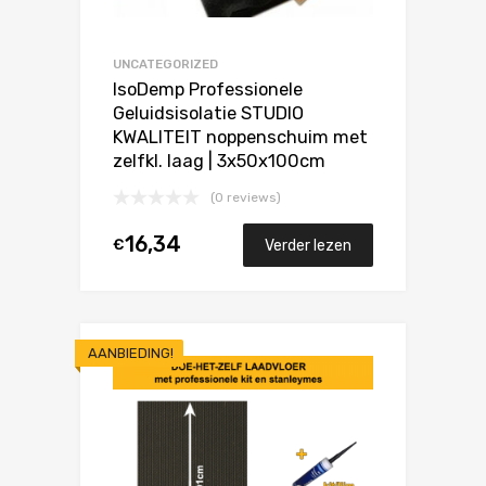
UNCATEGORIZED
IsoDemp Professionele
Geluidsisolatie STUDIO
KWALITEIT noppenschuim met
zelfkl. laag | 3x50x100cm
(0 reviews)
16,34
€
Verder lezen
AANBIEDING!