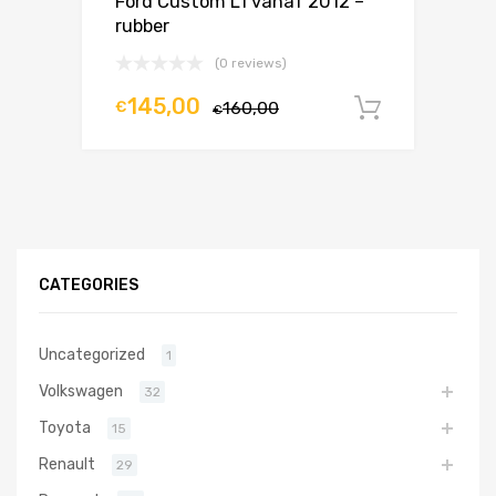
Ford Custom L1 vanaf 2012 –
rubber
(0 reviews)
145,00
€
160,00
In winke
€
CATEGORIES
Uncategorized
1
Volkswagen
32
Toyota
15
Renault
29