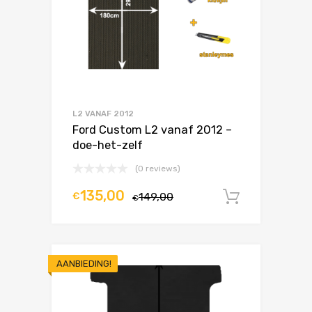
L2 VANAF 2012
Ford Custom L2 vanaf 2012 –
doe-het-zelf
(0 reviews)
135,00
€
149,00
In winke
€
AANBIEDING!