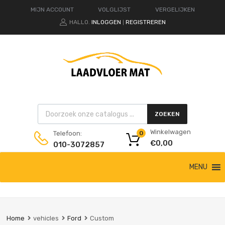
MIJN ACCOUNT
VOLGLIJST
VERGELIJKEN
HALLO.
INLOGGEN
REGISTREREN
|
Products search
ZOEKEN
Winkelwagen
Telefoon:
0
€
0,00
010-3072857
Ga
MENU
naar
de
inhoud
Home
vehicles
Ford
Custom