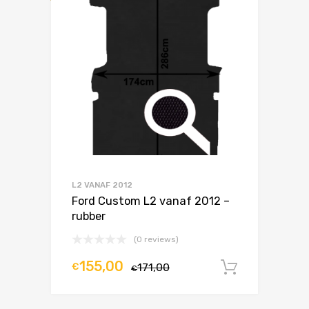
L2 VANAF 2012
Ford Custom L2 vanaf 2012 –
rubber
(0 reviews)
155,00
€
171,00
In winke
€