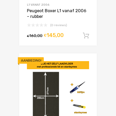
L1 VANAF 2006
Peugeot Boxer L1 vanaf 2006
– rubber
(0 reviews)
145,00
160,00
€
In winke
€
AANBIEDING!