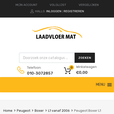
MIJN ACCOUNT
VOLGLIJST
VERGELIJKEN
HALLO.
INLOGGEN
REGISTREREN
|
Products search
ZOEKEN
Winkelwagen
Telefoon:
0
€
0,00
010-3072857
Ga
MENU
naar
de
inhoud
Home
Peugeot
Boxer
L1 vanaf 2006
Peugeot Boxer L1