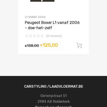
L1 VANAF 2006
Peugeot Boxer L1 vanaf 2006
– doe-het-zelf
(0 reviews)
125,00
138,00
€
In winke
€
CARSTYLING /LAADVLOERMAT.BE
Gieterijstraat 51
2984 AB Ridderkerk