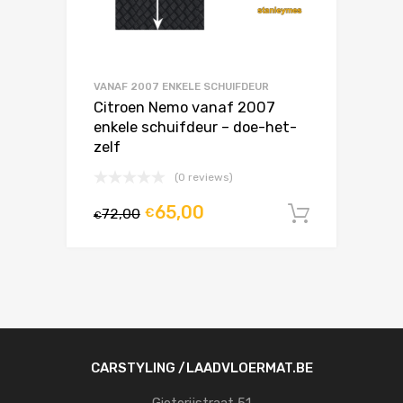
VANAF 2007 ENKELE SCHUIFDEUR
Citroen Nemo vanaf 2007
enkele schuifdeur – doe-het-
zelf
(0 reviews)
65,00
72,00
€
In winke
€
CARSTYLING /LAADVLOERMAT.BE