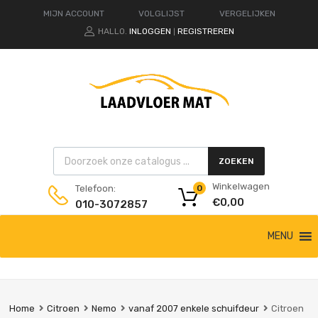
MIJN ACCOUNT
VOLGLIJST
VERGELIJKEN
HALLO.
INLOGGEN
REGISTREREN
|
Products search
ZOEKEN
Winkelwagen
Telefoon:
0
€
0,00
010-3072857
Ga
MENU
naar
de
inhoud
Home
Citroen
Nemo
vanaf 2007 enkele schuifdeur
Citroen