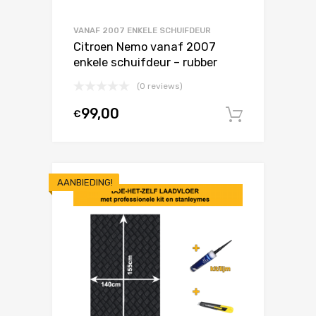
VANAF 2007 ENKELE SCHUIFDEUR
Citroen Nemo vanaf 2007
enkele schuifdeur – rubber
(0 reviews)
99,00
€
In winke
AANBIEDING!