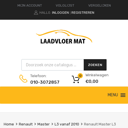
MIJN ACCOUNT
VOLGLIJST
VERGELIJKEN
HALLO.
INLOGGEN
REGISTREREN
|
Products search
ZOEKEN
Winkelwagen
Telefoon:
0
€
0,00
010-3072857
Ga
MENU
naar
de
inhoud
Home
Renault
Master
L3 vanaf 2010
Renault Master L3