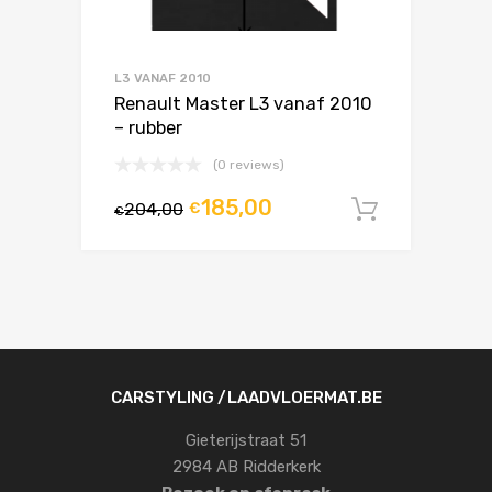
L3 VANAF 2010
Renault Master L3 vanaf 2010
– rubber
(0 reviews)
185,00
204,00
€
In winke
€
CARSTYLING /LAADVLOERMAT.BE
Gieterijstraat 51
2984 AB Ridderkerk