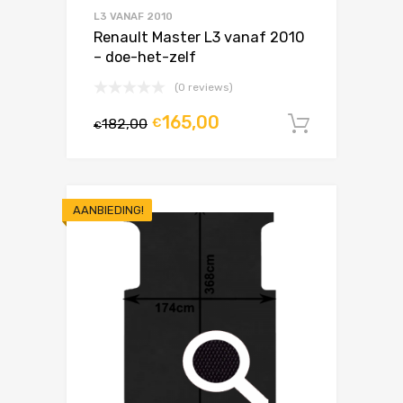
L3 VANAF 2010
Renault Master L3 vanaf 2010
– doe-het-zelf
(0 reviews)
165,00
182,00
€
In winke
€
AANBIEDING!