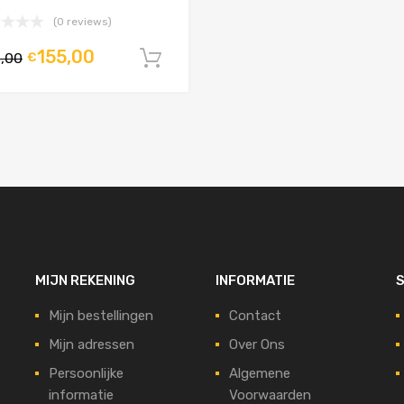
(0 reviews)
155,00
1,00
€
agen
In winkelwagen
MIJN REKENING
INFORMATIE
S
Mijn bestellingen
Contact
Mijn adressen
Over Ons
Persoonlijke
Algemene
informatie
Voorwaarden