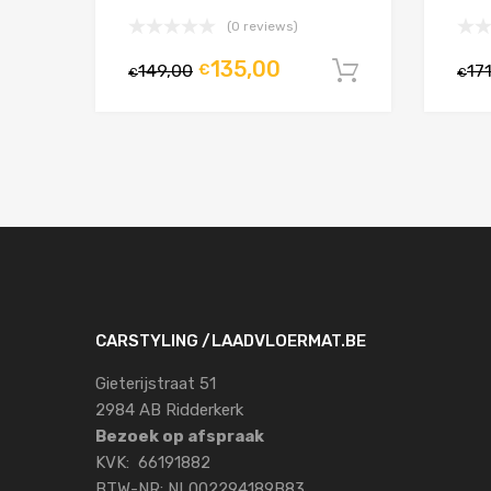
(0 reviews)
135,00
149,00
€
17
In winkelw
€
€
CARSTYLING /LAADVLOERMAT.BE
Gieterijstraat 51
2984 AB Ridderkerk
Bezoek op afspraak
KVK: 66191882
BTW-NR: NL002294189B83