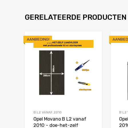
GERELATEERDE PRODUCTEN
AANBIEDING!
AANBIED
Toevoegen aan 
Product Vergelijken
B L2 VANAF 2010
B L2
Opel Movano B L2 vanaf
Ope
2010 – doe-het-zelf
201