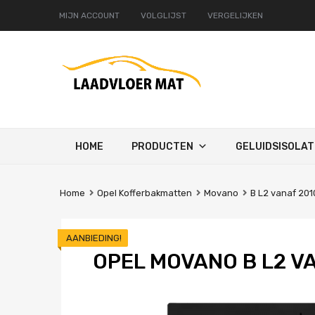
MIJN ACCOUNT
VOLGLIJST
VERGELIJKEN
Ga
HOME
PRODUCTEN
GELUIDSISOLAT
naar
de
inhoud
Home
Opel Kofferbakmatten
Movano
B L2 vanaf 201
AANBIEDING!
OPEL MOVANO B L2 V