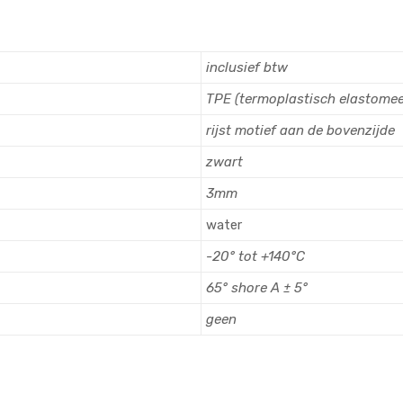
inclusief btw
TPE (termoplastisch elastomee
rijst motief aan de bovenzijde
zwart
3mm
water
-20° tot +140°C
65° shore A ± 5°
geen