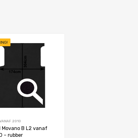
ING!
Favorieten
Toevoegen aan Favorieten
Product Vergelijken
 VANAF 2010
l Movano B L2 vanaf
0 – rubber