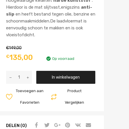
hoogwaardige kwaliteit
harde kunststof
.
Hierdoor is de mat slijtvast,enigszins
anti-
slip
en heeft bestand tegen olie, benzine en
schoonmaakmiddelen.De laadvloermat is
eenvoudig schoon te makken en is ook
vloeistofdicht.
€
149,00
135,00
€
Op voorraad
Aantal
In winkelwagen
Toevoegen aan
Product
Favorieten
Vergelijken
DELEN (0)