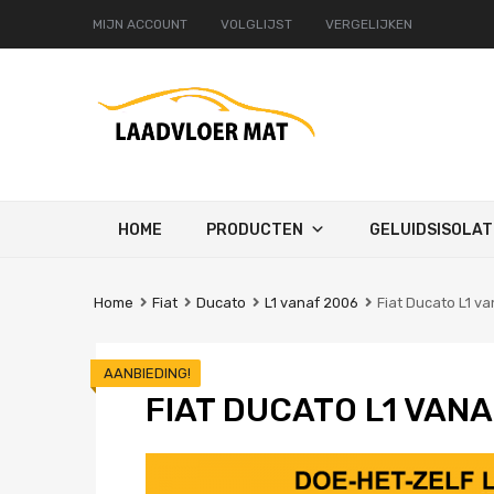
MIJN ACCOUNT
VOLGLIJST
VERGELIJKEN
Ga
HOME
PRODUCTEN
GELUIDSISOLAT
naar
de
inhoud
Home
Fiat
Ducato
L1 vanaf 2006
Fiat Ducato L1 v
AANBIEDING!
FIAT DUCATO L1 VANA