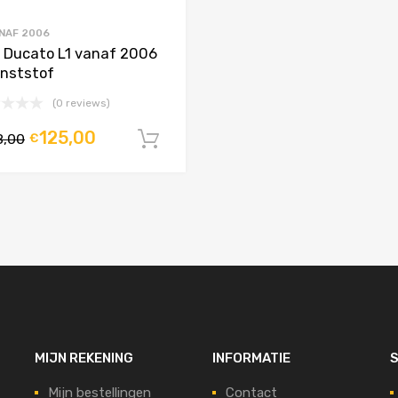
ANAF 2006
t Ducato L1 vanaf 2006
unststof
(0 reviews)
125,00
8,00
€
agen
In winkelwagen
MIJN REKENING
INFORMATIE
S
Mijn bestellingen
Contact