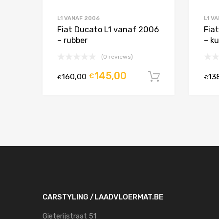
L1 VANAF 2006
L1 V
Fiat Ducato L1 vanaf 2006
Fia
– rubber
– k
(0 reviews)
145,00
160,00
€
13
In winkelw
€
€
CARSTYLING /LAADVLOERMAT.BE
Gieterijstraat 51