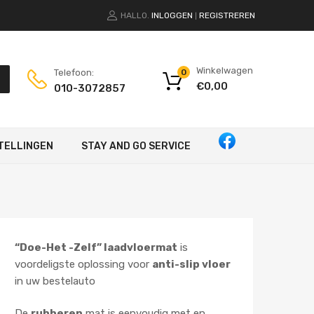
HALLO.
INLOGGEN
REGISTREREN
|
Winkelwagen
Telefoon:
0
€
0,00
010-3072857
TELLINGEN
STAY AND GO SERVICE
“Doe-Het -Zelf” laadvloermat
is
voordeligste oplossing voor
anti-slip vloer
in uw bestelauto
De
rubberen
mat is eenvoudig met en