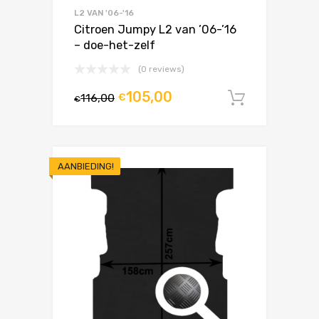
L2 VAN '06-'16
Citroen Jumpy L2 van ’06-’16
– doe-het-zelf
(0 reviews)
105,00
116,00
€
In winke
€
AANBIEDING!