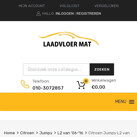
MIJN ACCOUNT
VOLGLIJST
VERGELIJKEN
HALLO.
INLOGGEN
REGISTREREN
|
Products search
ZOEKEN
Winkelwagen
Telefoon:
0
€
0,00
010-3072857
Ga
MENU
naar
de
inhoud
Home
Citroen
Jumpy
L2 van '06-'16
Citroen Jumpy L2 van