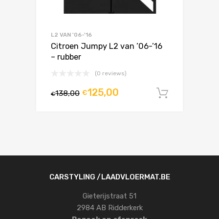
L2 VAN '06-'16
Citroen Jumpy L2 van ’06-’16
– rubber
(0 reviews)
125,00
138,00
€
In winke
€
CARSTYLING /LAADVLOERMAT.BE
Gieterijstraat 51
2984 AB Ridderkerk