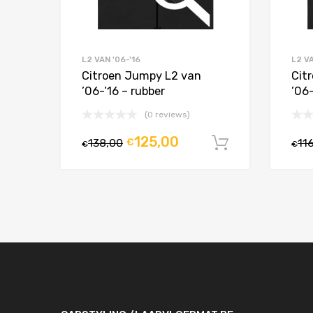
L2 VAN '06-'16
L2 VA
Citroen Jumpy L2 van
Cit
’06-’16 – rubber
’06
(0 reviews)
125,00
138,00
€
11
In winkelw
€
€