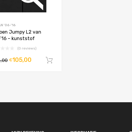
N '06-'16
roen Jumpy L2 van
-’16 – kunststof
(0 reviews)
105,00
6,00
€
agen
In winkelwagen