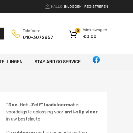
HALLO.
INLOGGEN
REGISTREREN
|
Winkelwagen
Telefoon:
0
€
0,00
010-3072857
TELLINGEN
STAY AND GO SERVICE
“Doe-Het -Zelf” laadvloermat
is
voordeligste oplossing voor
anti-slip vloer
in uw bestelauto
De
rubberen
mat is eenvoudig met en