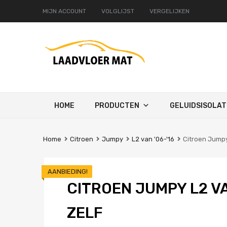
MIJN ACCOUNT
VOLGLIJST
VERGELIJKEN
Ga
HOME
PRODUCTEN
GELUIDSISOLAT
naar
de
inhoud
Home
Citroen
Jumpy
L2 van '06-'16
Citroen Jumpy
AANBIEDING!
CITROEN JUMPY L2 VA
ZELF