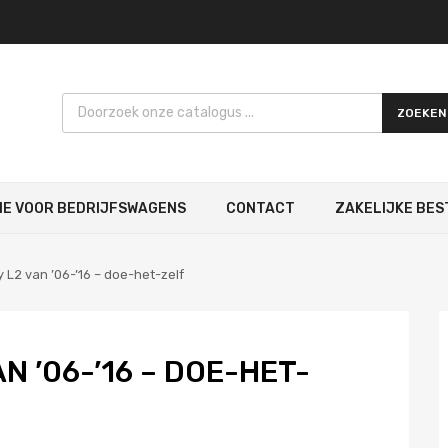
Products search
ZOEKEN
IE VOOR BEDRIJFSWAGENS
CONTACT
ZAKELIJKE BES
 L2 van ’06-’16 – doe-het-zelf
N ’06-’16 – DOE-HET-