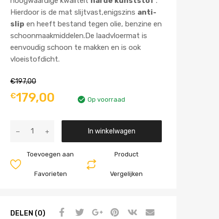
hoogwaardige kwaliteit
harde kunststof
.
Hierdoor is de mat slijtvast,enigszins
anti-
slip
en heeft bestand tegen olie, benzine en
schoonmaakmiddelen.De laadvloermat is
eenvoudig schoon te makken en is ook
vloeistofdicht.
€
197,00
179,00
€
Op voorraad
Aantal
In winkelwagen
Toevoegen aan
Product
Favorieten
Vergelijken
DELEN (0)