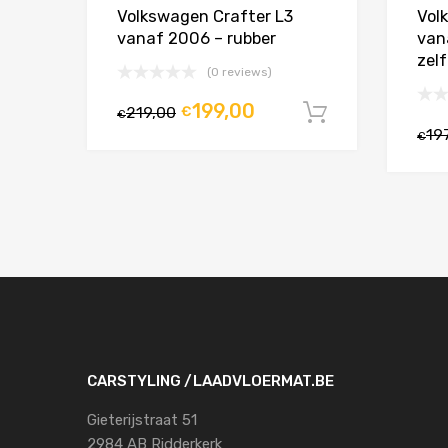
Volkswagen Crafter L3
Vol
vanaf 2006 – rubber
van
zelf
(0 reviews)
199,00
219,00
€
In winkelw
€
19
€
CARSTYLING /LAADVLOERMAT.BE
Gieterijstraat 51
2984 AB Ridderkerk