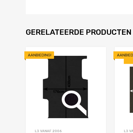
GERELATEERDE PRODUCTEN
AANBIEDING!
AANBIED
Toevoegen aan 
Product Vergelijken
L3 VANAF 2006
L3 V