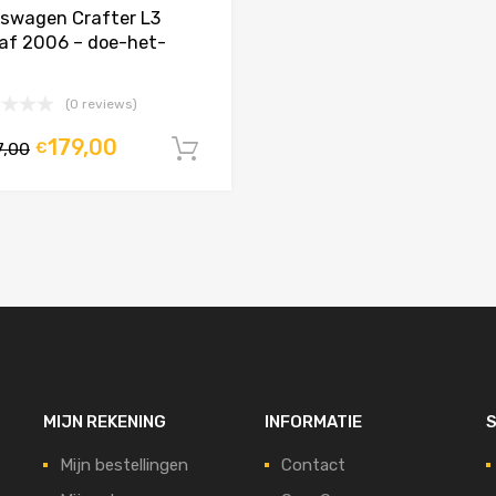
kswagen Crafter L3
af 2006 – doe-het-
(0 reviews)
agen
179,00
7,00
€
In winkelwagen
MIJN REKENING
INFORMATIE
S
Mijn bestellingen
Contact