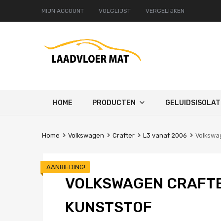
MIJN ACCOUNT
VOLGLIJST
VERGELIJKEN
Ga
HOME
PRODUCTEN
GELUIDSISOLAT
naar
de
inhoud
Home
Volkswagen
Crafter
L3 vanaf 2006
Volkswag
AANBIEDING!
VOLKSWAGEN CRAFTE
KUNSTSTOF