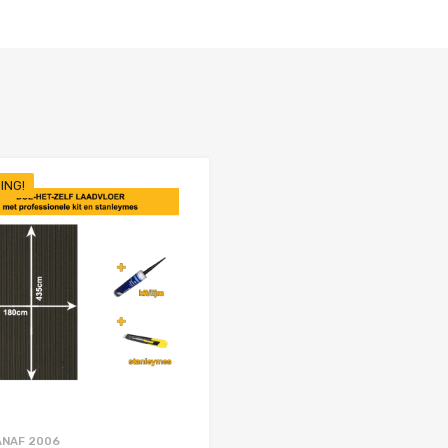
ING!
Favorieten
Toevoegen aan Favorieten
Product Vergelijken
ANAF 2006