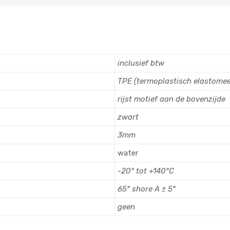
inclusief btw
TPE (termoplastisch elastomee
rijst motief aan de bovenzijde
zwart
3mm
water
-20° tot +140°C
65° shore A ± 5°
geen