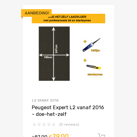
AANBIEDING!
L2 VANAF 2016
Peugeot Expert L2 vanaf 2016
– doe-het-zelf
(0 reviews)
79,00
87,00
€