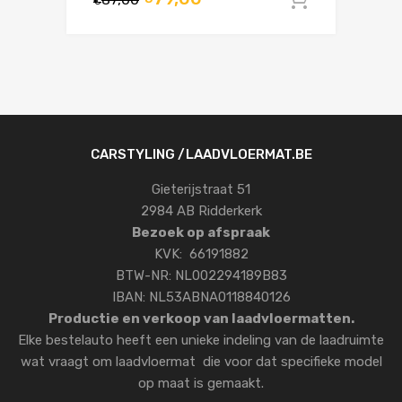
In winke
€
CARSTYLING /LAADVLOERMAT.BE
Gieterijstraat 51
2984 AB Ridderkerk
Bezoek op afspraak
KVK: 66191882
BTW-NR: NL002294189B83
IBAN: NL53ABNA0118840126
Productie en verkoop van laadvloermatten.
Elke bestelauto heeft een unieke indeling van de laadruimte
wat vraagt om laadvloermat die voor dat specifieke model
op maat is gemaakt.