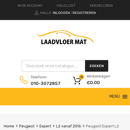
MIJN ACCOUNT
VOLGLIJST
VERGELIJKEN
HALLO.
INLOGGEN
REGISTREREN
|
Products search
ZOEKEN
Winkelwagen
Telefoon:
0
€
0,00
010-3072857
Ga
MENU
naar
de
inhoud
Home
Peugeot
Expert
L2 vanaf 2016
Peugeot Expert L2