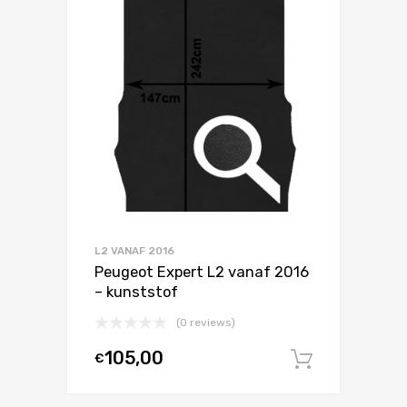
L2 VANAF 2016
Peugeot Expert L2 vanaf 2016
– kunststof
(0 reviews)
105,00
€
In winke