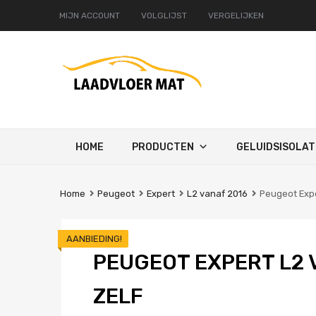
MIJN ACCOUNT
VOLGLIJST
VERGELIJKEN
Ga
HOME
PRODUCTEN
GELUIDSISOLAT
naar
de
inhoud
Home
Peugeot
Expert
L2 vanaf 2016
Peugeot Expe
AANBIEDING!
PEUGEOT EXPERT L2 
ZELF