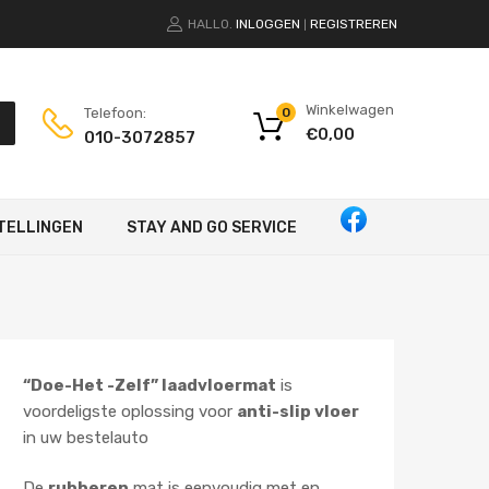
HALLO.
INLOGGEN
REGISTREREN
|
Winkelwagen
Telefoon:
0
€
0,00
010-3072857
TELLINGEN
STAY AND GO SERVICE
“Doe-Het -Zelf” laadvloermat
is
voordeligste oplossing voor
anti-slip vloer
in uw bestelauto
De
rubberen
mat is eenvoudig met en