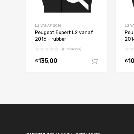
L2 VANAF 2016
L2 V
Peugeot Expert L2 vanaf
Peu
2016 – rubber
201
(0 reviews)
135,00
1
€
€
In winkelw