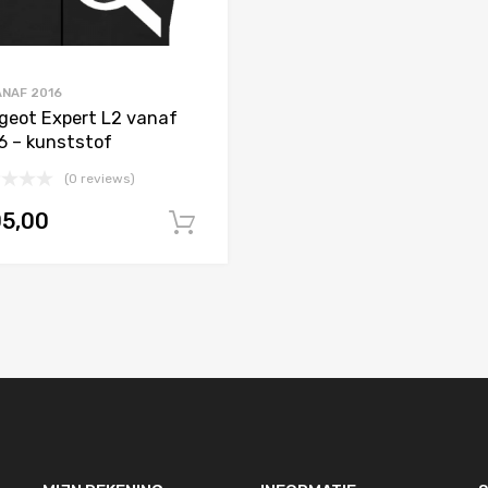
ANAF 2016
geot Expert L2 vanaf
6 – kunststof
(0 reviews)
05,00
agen
In winkelwagen