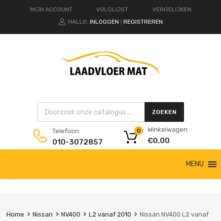
MIJN ACCOUNT
VOLGLIJST
VERGELIJKEN
HALLO.
INLOGGEN
REGISTREREN
|
Products search
ZOEKEN
Winkelwagen
Telefoon:
0
€
0,00
010-3072857
Ga
MENU
naar
de
inhoud
Home
Nissan
NV400
L2 vanaf 2010
Nissan NV400 L2 vanaf