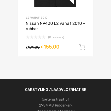
L2 VANAF 2010
Nissan NV400 L2 vanaf 2010 –
rubber
(0 reviews)
155,00
171,00
€
In winke
€
CARSTYLING /LAADVLOERMAT.BE
Gieterijstraat 51
2984 AB Ridderkerk