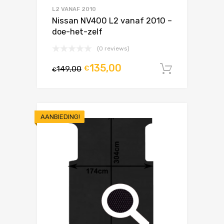
L2 VANAF 2010
Nissan NV400 L2 vanaf 2010 –
doe-het-zelf
(0 reviews)
135,00
149,00
€
In winke
€
AANBIEDING!