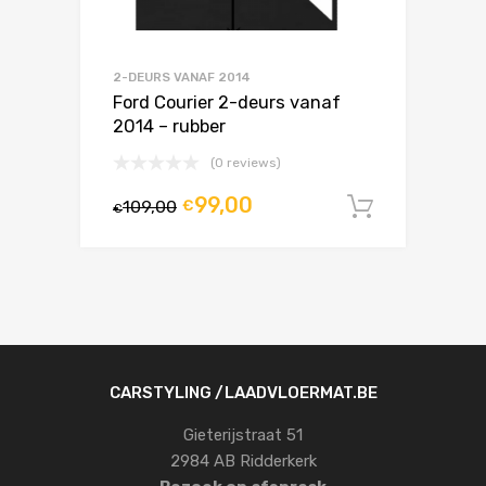
2-DEURS VANAF 2014
Ford Courier 2-deurs vanaf
2014 – rubber
(0 reviews)
99,00
109,00
€
In winke
€
CARSTYLING /LAADVLOERMAT.BE
Gieterijstraat 51
2984 AB Ridderkerk