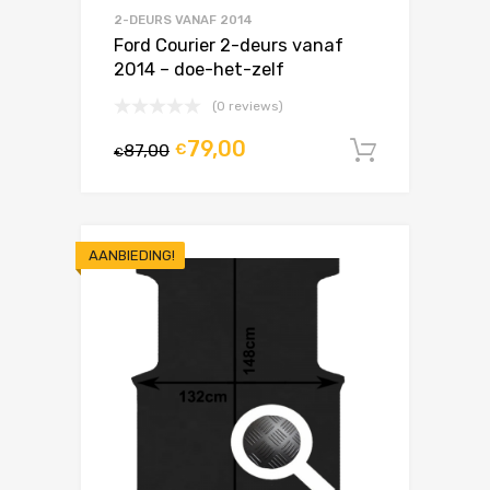
2-DEURS VANAF 2014
Ford Courier 2-deurs vanaf
2014 – doe-het-zelf
(0 reviews)
79,00
87,00
€
In winke
€
AANBIEDING!