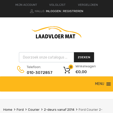
MIJN ACCOUNT
VOLGLIJST
VERGELIJKEN
HALLO.
INLOGGEN
REGISTREREN
|
Products search
ZOEKEN
Winkelwagen
Telefoon:
0
€
0,00
010-3072857
Ga
MENU
naar
de
inhoud
Home
Ford
Courier
2-deurs vanaf 2014
Ford Courier 2-