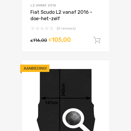
L2 VANAF 2016
Fiat Scudo L2 vanaf 2016 –
doe-het-zelf
(0 reviews)
105,00
116,00
€
In winke
€
AANBIEDING!