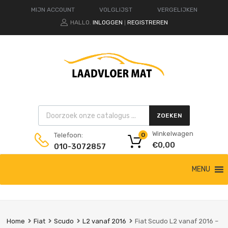
MIJN ACCOUNT
VOLGLIJST
VERGELIJKEN
HALLO.
INLOGGEN
REGISTREREN
|
Products search
ZOEKEN
Winkelwagen
Telefoon:
0
€
0,00
010-3072857
Ga
MENU
naar
de
inhoud
Home
Fiat
Scudo
L2 vanaf 2016
Fiat Scudo L2 vanaf 2016 –