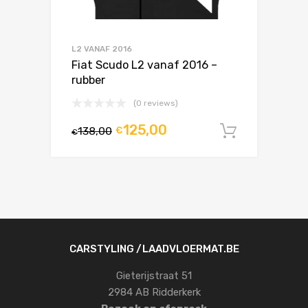
L2 VANAF 2016
Fiat Scudo L2 vanaf 2016 –
rubber
(0 reviews)
125,00
138,00
€
In winke
€
CARSTYLING /LAADVLOERMAT.BE
Gieterijstraat 51
2984 AB Ridderkerk