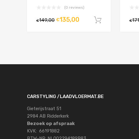
(0 reviews)
135,00
149,00
€
17
In winkelw
€
€
CARSTYLING /LAADVLOERMAT.BE
Gieterijstraat 51
2984 AB Ridderkerk
Bezoek op afspraak
KVK: 66191882
BTW-NR: NL002294189B83