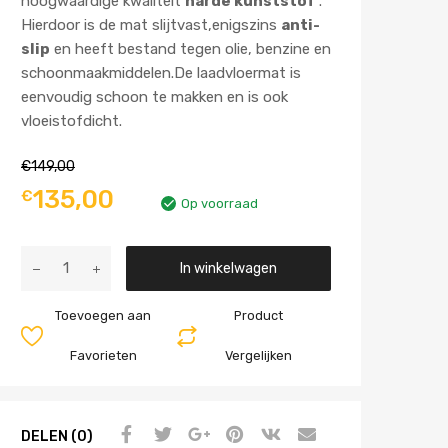
hoogwaardige kwaliteit
harde kunststof
.
Hierdoor is de mat slijtvast,enigszins
anti-
slip
en heeft bestand tegen olie, benzine en
schoonmaakmiddelen.De laadvloermat is
eenvoudig schoon te makken en is ook
vloeistofdicht.
€
149,00
135,00
€
Op voorraad
Aantal
In winkelwagen
Toevoegen aan
Product
Favorieten
Vergelijken
DELEN (0)