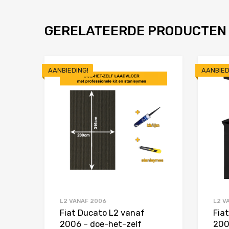
GERELATEERDE PRODUCTEN
AANBIEDING!
AANBIED
Toevoegen aan 
Product Vergelijken
L2 VANAF 2006
L2 V
Fiat Ducato L2 vanaf
Fia
2006 – doe-het-zelf
200