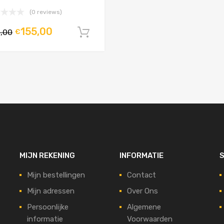
(0 reviews)
155,00
1,00
€
agen
In winkelwagen
MIJN REKENING
INFORMATIE
S
Mijn bestellingen
Contact
Mijn adressen
Over Ons
Persoonlijke
Algemene
informatie
Voorwaarden