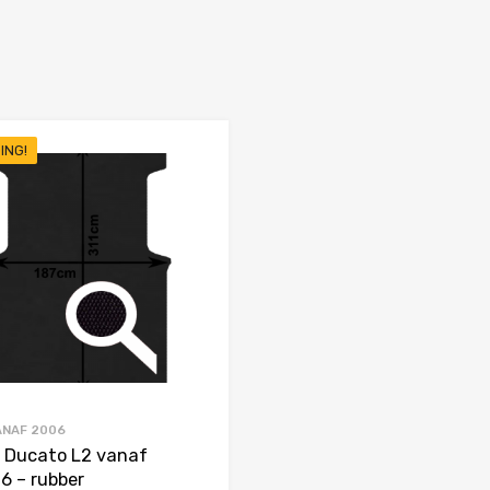
ING!
Favorieten
Toevoegen aan Favorieten
Product Vergelijken
ANAF 2006
t Ducato L2 vanaf
6 – rubber