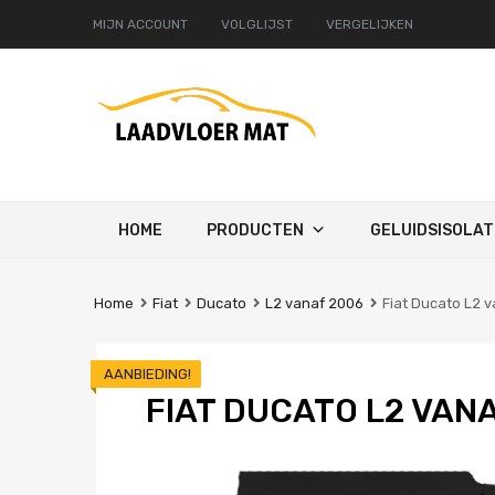
MIJN ACCOUNT
VOLGLIJST
VERGELIJKEN
Ga
HOME
PRODUCTEN
GELUIDSISOLAT
naar
de
inhoud
Home
Fiat
Ducato
L2 vanaf 2006
Fiat Ducato L2 v
AANBIEDING!
FIAT DUCATO L2 VAN