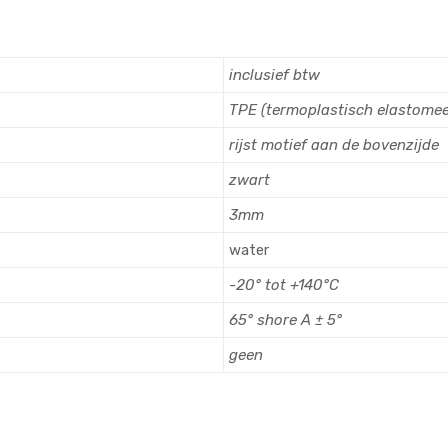
inclusief btw
TPE (termoplastisch elastomee
rijst motief aan de bovenzijde
zwart
3mm
water
-20° tot +140°C
65° shore A ± 5°
geen