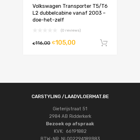
Volkswagen Transporter T5/T6
L2 dubbelcabine vanaf 2003 –
doe-het-zelf
(0 reviews)
105,00
116,00
€
In winke
€
CARSTYLING /LAADVLOERMAT.BE
Gieterijstraat 51
2984 AB Ridderkerk
Bezoek op afspraak
KVK: 66191882
BTW-NR: NL002294189B83