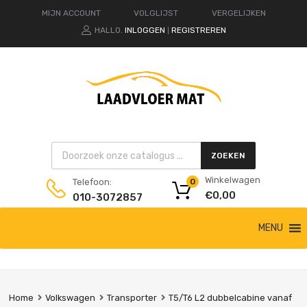
MIJN ACCOUNT
VOLGLIJST
VERGELIJKEN
HALLO.
INLOGGEN
REGISTREREN
|
Products search
ZOEKEN
Winkelwagen
Telefoon:
0
€
0,00
010-3072857
Ga
MENU
naar
de
inhoud
Home
Volkswagen
Transporter
T5/T6 L2 dubbelcabine vanaf