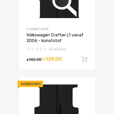
L1 VANAF 2006
Volkswagen Crafter L1 vanaf
2006 – kunststof
(0 reviews)
129,00
142,00
€
In winke
€
AANBIEDING!