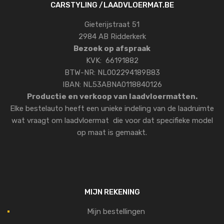
CARSTYLING /LAADVLOERMAT.BE
Gieterijstraat 51
2984 AB Ridderkerk
Bezoek op afspraak
KVK: 66191882
BTW-NR: NL002294189B83
IBAN: NL53ABNA0118840126
Productie en verkoop van laadvloermatten.
Elke bestelauto heeft een unieke indeling van de laadruimte
wat vraagt om laadvloermat die voor dat specifieke model
op maat is gemaakt.
MIJN REKENING
Mijn bestellingen