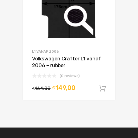
L1 VANAF 2006
Volkswagen Crafter L1 vanaf
2006 – rubber
(0 reviews)
149,00
164,00
€
In winke
€