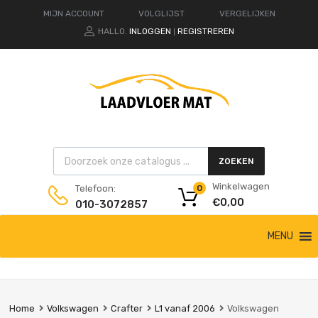
MIJN ACCOUNT
VOLGLIJST
VERGELIJKEN
HALLO.
INLOGGEN
REGISTREREN
|
Products search
ZOEKEN
Winkelwagen
Telefoon:
0
€
0,00
010-3072857
Ga
MENU
naar
de
inhoud
Home
Volkswagen
Crafter
L1 vanaf 2006
Volkswagen