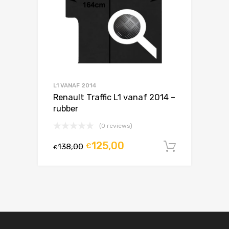
L1 VANAF 2014
Renault Traffic L1 vanaf 2014 –
rubber
(0 reviews)
125,00
138,00
€
In winke
€