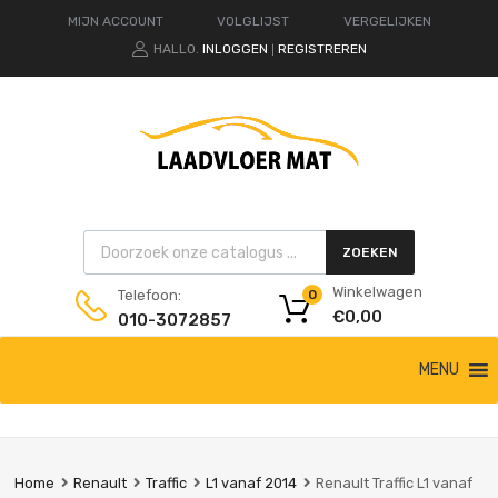
MIJN ACCOUNT
VOLGLIJST
VERGELIJKEN
HALLO.
INLOGGEN
REGISTREREN
|
Products search
ZOEKEN
Winkelwagen
Telefoon:
0
€
0,00
010-3072857
Ga
MENU
naar
de
inhoud
Home
Renault
Traffic
L1 vanaf 2014
Renault Traffic L1 vanaf