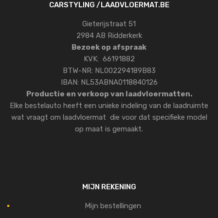
CARSTYLING /LAADVLOERMAT.BE
Gieterijstraat 51
2984 AB Ridderkerk
Bezoek op afspraak
KVK: 66191882
BTW-NR: NL002294189B83
IBAN: NL53ABNA0118840126
Productie en verkoop van laadvloermatten.
Elke bestelauto heeft een unieke indeling van de laadruimte
wat vraagt om laadvloermat die voor dat specifieke model
op maat is gemaakt.
MIJN REKENING
Mijn bestellingen