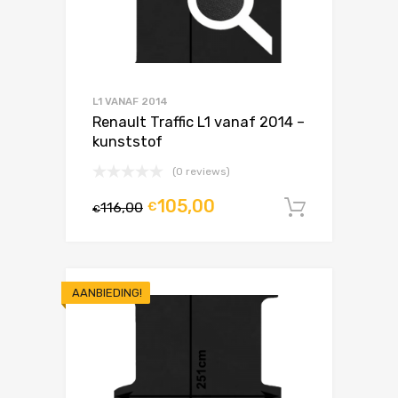
L1 VANAF 2014
Renault Traffic L1 vanaf 2014 –
kunststof
(0 reviews)
105,00
116,00
€
In winke
€
AANBIEDING!