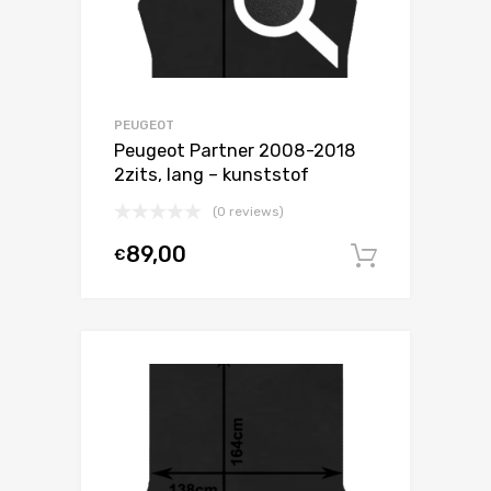
PEUGEOT
Peugeot Partner 2008-2018
2zits, lang – kunststof
(0 reviews)
89,00
€
In winke