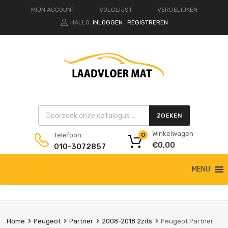
MIJN ACCOUNT
VOLGLIJST
VERGELIJKEN
HALLO.
INLOGGEN
REGISTREREN
|
Products search
ZOEKEN
Winkelwagen
Telefoon:
0
€
0,00
010-3072857
Ga
MENU
naar
de
inhoud
Home
Peugeot
Partner
2008-2018 2zits
Peugeot Partner