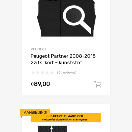
PEUGEOT
Peugeot Partner 2008-2018
2zits, kort – kunststof
(0 reviews)
89,00
€
In winke
AANBIEDING!