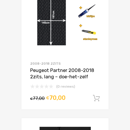
2008-2018 2ZITS
Peugeot Partner 2008-2018
2zits, lang – doe-het-zelf
(0 reviews)
70,00
77,00
€
In winke
€