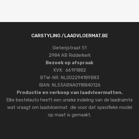
CARSTYLING /LAADVLOERMAT.BE
Gieterijstraat 51
2984 AB Ridderkerk
Bezoek op afspraak
KVK: 66191882
BTW-NR: NL002294189B83
IBAN: NL53ABNA0118840126
Productie en verkoop van laadvloermatten.
Elke bestelauto heeft een unieke indeling van de laadruimte
wat vraagt om laadvloermat die voor dat specifieke model
op maat is gemaakt.