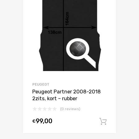
PEUGEOT
Peugeot Partner 2008-2018
2zits, kort – rubber
(0 reviews)
99,00
€
In winke